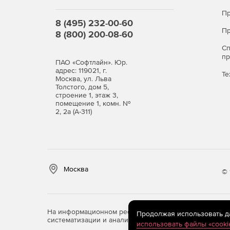
Пр
8 (495) 232-00-60
Интуитивно понятная работа, основанная на 
Пр
8 (800) 200-08-60
Создание динамических, интерактивных и ко
С
п
ПАО «Софтлайн». Юр.
Еще более подробное, интеллектуальное и 
адрес: 119021, г.
Те
Москва, ул. Льва
Толстого, дом 5,
Несколько ролей на устройство.
строение 1, этаж 3,
помещение 1, комн. №
Поддержка Hyper-V.
2, 2а (А-311)
Поддержка IPV6 при анализе сетевого трафик
Глобальный поиск.
Москва
© 
Дополнительные материалы
WhatsUp Gold 2017 TotalView Edition: обзор решени
На информационном ресурсе store.softline.ru примен
Продолжая использовать дан
систематизации и анализа сведений, относящихся к 
использовать файлы «cooki
WhatsUp Gold: Выберитесь из «грязи» снижающей