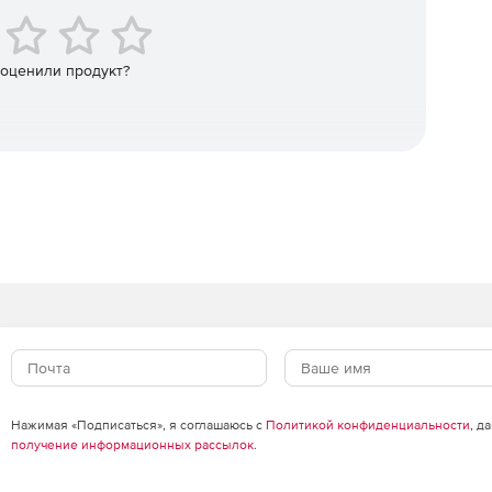
 оценили продукт?
зованию профили приложений, дающие возможность
изводительности популярных приложений Microsoft,
Server, DNS, Internet Information Services (IIS), Active
ерверов Apache (основанных на Linux или Microsoft).
isco NetFlow, NetFlow-Lite и NSEL, Juniper J-Flow,
ей с использованием оборудования разных
производительность сети, изолировать аномалии и
итики использования полосы пропускания. WhatsUp Gold
ание отчетов о трафике интерфейса и использовании
робные и исполнимые данные об основных
риложениях и протоколах, потребляющих пропускную
Нажимая «Подписаться», я соглашаюсь с
Политикой конфиденциальности
, д
получение информационных рассылок
.
ужения, сопоставления, наблюдения, оповещения и