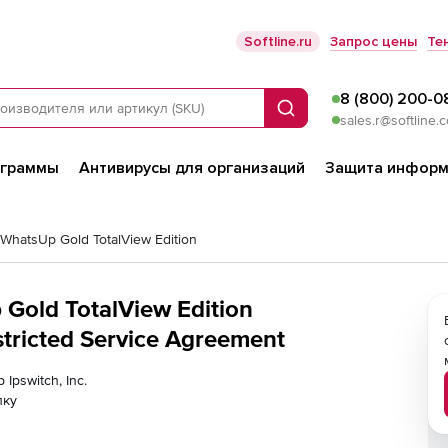
Softline.ru
Запрос цены
Те
8 (800) 200-0
Поиск
sales.r@softline.
ограммы
Антивирусы для организаций
Защита информ
 WhatsUp Gold TotalView Edition
p Gold TotalView Edition
stricted Service Agreement
Ipswitch, Inc.
лку