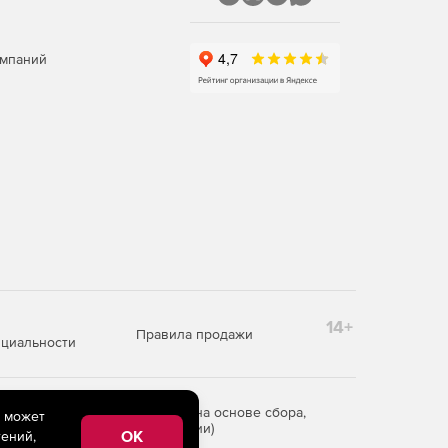
омпаний
14+
Правила продажи
циальности
редоставления информации на основе сбора,
e может
рритории Российской Федерации)
OK
ений,