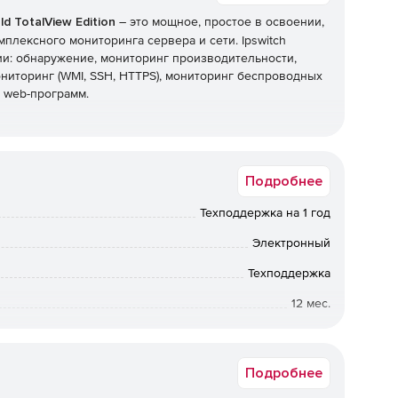
d TotalView Edition
– это мощное, простое в освоении,
плексного мониторинга сервера и сети. Ipswitch
ции: обнаружение, мониторинг производительности,
ниторинг (WMI, SSH, HTTPS), мониторинг беспроводных
и web-программ.
Подробнее
Техподдержка на 1 год
 позволяет обнаружить все сетевые устройства,
Электронный
 и т.п. WhatsUp Gold включает функцию
позволяет обнаружить все устройства в сети
Техподдержка
и сети.
12 мес.
а в электронном виде. Срок доставки: от 1 рабочего дня.
сть и производительность инфраструктуры от
Подробнее
 до серверов и приложений и виртуальных машин