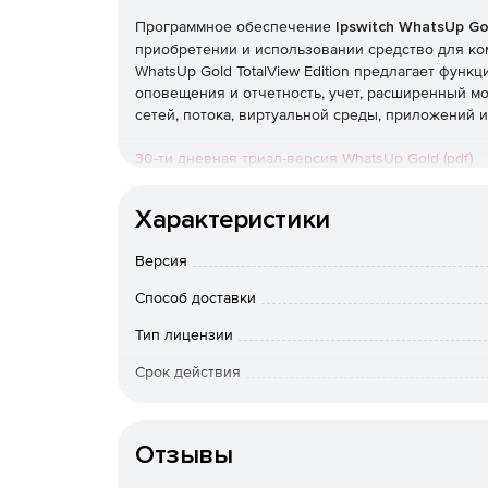
Программное обеспечение
Ipswitch WhatsUp Gol
приобретении и использовании средство для ком
WhatsUp Gold TotalView Edition предлагает функ
оповещения и отчетность, учет, расширенный мо
сетей, потока, виртуальной среды, приложений 
30-ти дневная триал-версия WhatsUp Gold (pdf)
Ipswitch WhatsUp Gold 2017: обзор продукта (pdf)
Характеристики
Автоматическое обнаружение и отображение
Версия
Функция обнаружения уровней 2/3 WhatsUp Gold
Способ доставки
включая маршрутизаторы, коммутаторы, серверы
интеллектуального сканирования SNMP, которая 
Тип лицензии
посредством автоматического изучения топологи
Срок действия
Управление и мониторинг инфраструктуры
Особенности доставки
Поставк
WhatsUp Gold непрерывно отслеживает доступно
Отзывы
маршрутизаторов, коммутаторов и брандмауэров
VMware.