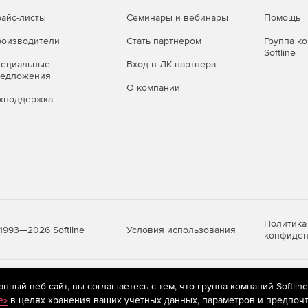
айс-листы
Семинары и вебинары
Помощь
использовании карты.
оизводители
Стать партнером
Группа к
Softline
нсолидированных отчетов.
пециальные
Вход в ЛК партнера
редложения
О компании
удобное обнаружение.
хподдержка
а.
Политика
Условия использования
1993—2026 Softline
конфиден
я (pdf)
яются
рекомендательные технологии
(информационные технологии п
ный веб-сайт, вы соглашаетесь с тем, что группа компаний Softlin
предпочтениям пользователей сети «Интернет», находящихся на те
e»
в целях хранения ваших учетных данных, параметров и предпочт
ся эффективности бизнеса и IT (pdf)