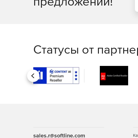
предложений!
создания отчетов о производительности VMware 
времени. Система поддерживает актуальный спи
производительность и потребление ресурсов узл
использование диска и интерфейса, при помощи 
производительность серверов VMware vCenter и
Интеллектуальные оповещения и действия
Статусы от партн
WhatsUp Gold предоставляет оповещения в реал
сообщения и журналы. Для оповещений можно с
событий в журнале, отправку по электронной по
действия по самовосстановлению, такие как пе
Назад
Отчеты и учет
WhatsUp Gold предоставляет простую в настройк
видов или создавать сводные панели высокого
общей работоспособности IТ, и детализированн
причины проблем производительности. Данные 
производительности в организации.
Что нового в WhatsUp Gold 2017?
sales.r@softline.com
Ка