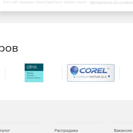
Этот сайт защищен SmartCaptcha от Yandex Cloud -
Уведомление об условия
для узлов и гостевых устройств ESX и ESXi в реальном
сок всех узлов и атрибутов VMware. Она отслеживает
ов и гостевых устройств, включая ЦП, память,
vSphere API. Она отслеживает доступность и
 собирает журналы событий vCenter.
еров
ьном времени по электронной почте, через текстовые
оздать политики действий, включая регистрацию
чте, отправку текстовых сообщений и автоматические
резапуск службы приложения.
е среду отчетов. Можно выбрать сотни стандартных
 уровня, позволяющие осуществлять быструю оценку
ые панели, позволяющие изолировать основные
панели помогают быстро устранять проблемы
талог
Распродажа
Вакансии