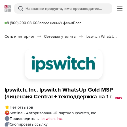
Softline
Поиск
Ме
8 (800) 200-08-60
Запрос цены
Инферит
Блог
Сеть и интернет
Сетевые утилиты
Ipswitch WhatsUp Gold MSP
Ipswitch, Inc. Ipswitch WhatsUp Gold MSP
(лицензия Central + техподдержка на 1 год),
еще
Unrestricted New Devices with 1 Month
Нет отзывов
Subscription
Softline - Авторизованный партнер Ipswitch, Inc.
Производитель:
Ipswitch, Inc.
Скопировать ссылку