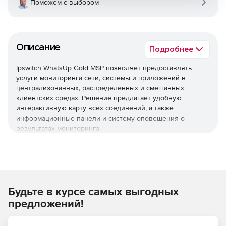
Поможем с выбором
Описание
Подробнее
Ipswitch WhatsUp Gold MSP позволяет предоставлять
услуги мониторинга сети, системы и приложений в
централизованных, распределенных и смешанных
клиентских средах. Решение предлагает удобную
интерактивную карту всех соединений, а также
информационные панели и систему оповещения о
результатах мониторинга.
Упреждающий мониторинг всей сетевой
инфраструктуры
WhatsUp Gold позволяет контролировать любой набор
Будьте в курсе самых выгодных
сетей, серверов, устройств хранения, виртуальных
машин, приложений, потоков трафика и конфигураций в
предложений!
средах Windows, Linux и Java с помощью одного и того же
простого в использовании интерфейса. Мониторинг как