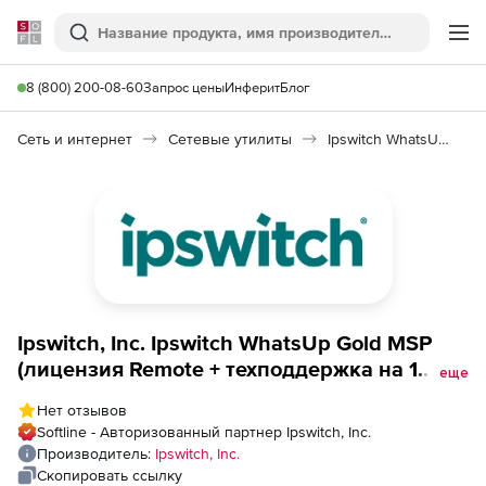
Softline
Поиск
Ме
8 (800) 200-08-60
Запрос цены
Инферит
Блог
Сеть и интернет
Сетевые утилиты
Ipswitch WhatsUp Gold MSP
Ipswitch, Inc. Ipswitch WhatsUp Gold MSP
(лицензия Remote + техподдержка на 1
еще
год), 25 New Devices with 3 Month
Нет отзывов
Subscription
Softline - Авторизованный партнер Ipswitch, Inc.
Производитель:
Ipswitch, Inc.
Скопировать ссылку