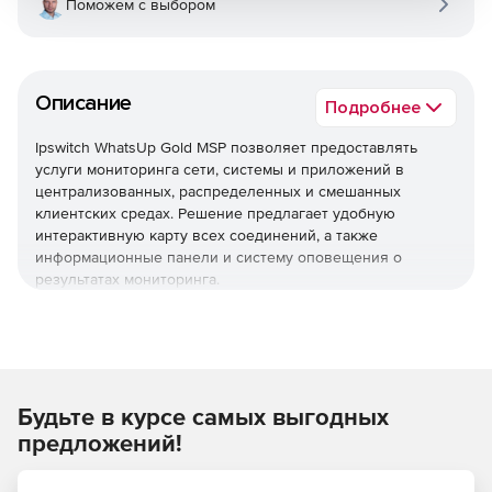
Поможем с выбором
Описание
Подробнее
Ipswitch WhatsUp Gold MSP позволяет предоставлять
услуги мониторинга сети, системы и приложений в
централизованных, распределенных и смешанных
клиентских средах. Решение предлагает удобную
интерактивную карту всех соединений, а также
информационные панели и систему оповещения о
результатах мониторинга.
Упреждающий мониторинг всей сетевой
инфраструктуры
WhatsUp Gold позволяет контролировать любой набор
Будьте в курсе самых выгодных
сетей, серверов, устройств хранения, виртуальных
машин, приложений, потоков трафика и конфигураций в
предложений!
средах Windows, Linux и Java с помощью одного и того же
простого в использовании интерфейса. Мониторинг как