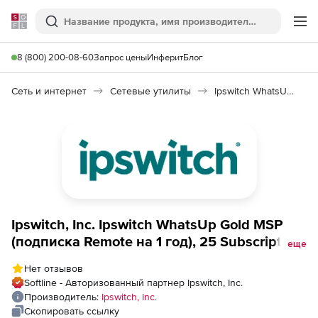
Softline
Поиск
Ме
8 (800) 200-08-60
Запрос цены
Инферит
Блог
Сеть и интернет
Сетевые утилиты
Ipswitch WhatsUp Gold MSP
Ipswitch, Inc. Ipswitch WhatsUp Gold MSP
(подписка Remote на 1 год), 25 Subscription
еще
Service Agreement with 3 Month Service
Нет отзывов
Softline - Авторизованный партнер Ipswitch, Inc.
Производитель:
Ipswitch, Inc.
Скопировать ссылку