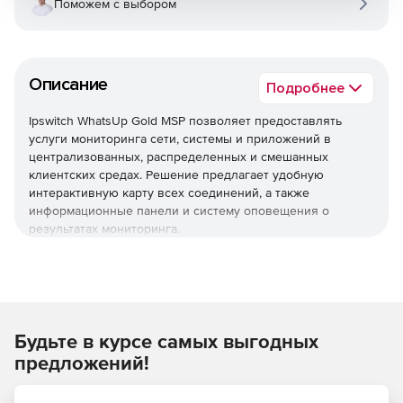
Поможем с выбором
Описание
Подробнее
Ipswitch WhatsUp Gold MSP позволяет предоставлять
услуги мониторинга сети, системы и приложений в
централизованных, распределенных и смешанных
клиентских средах. Решение предлагает удобную
интерактивную карту всех соединений, а также
информационные панели и систему оповещения о
результатах мониторинга.
Упреждающий мониторинг всей сетевой
инфраструктуры
WhatsUp Gold позволяет контролировать любой набор
Будьте в курсе самых выгодных
сетей, серверов, устройств хранения, виртуальных
машин, приложений, потоков трафика и конфигураций в
предложений!
средах Windows, Linux и Java с помощью одного и того же
простого в использовании интерфейса. Мониторинг как