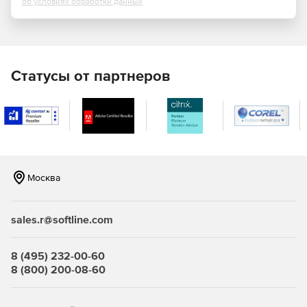
использовать возможности фильтрации списка задач,
об условиях обработки данных
отслеживать статусы задач.
Прогресс задач и прогноз срыва сроков. При
правильном планировании руководителю нужно
контролировать только отклонения от планов.
Статусы от партнеров
Диаграмма Ганта и отчеты. Контроль прогресса по
задачам с помощью диаграммы Ганта и
информативных отчетов.
Оперативная работа по задачам. Обсуждение работы
внутри задач, обмен документами и файлами.
Москва
Возможность получать уведомления с помощью
мобильных устройств: SMS,
письма, push-сообщения.
sales.r@softline.com
8 (495) 232-00-60
8 (800) 200-08-60