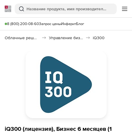
Softline
Поиск
Ме
8 (800) 200-08-60
Запрос цены
Инферит
Блог
Облачные решения (SaaS)
Управление бизнесом (SaaS)
iQ300
iQ300 (лицензия), Бизнес 6 месяцев (1