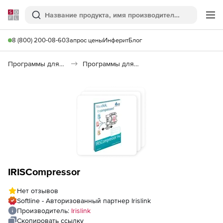
Softline
Поиск
Ме
8 (800) 200-08-60
Запрос цены
Инферит
Блог
Программы для работы с текстом
Программы для распознавания текста и речи
IRISCompressor
Нет отзывов
Softline - Авторизованный партнер Irislink
Производитель:
Irislink
Скопировать ссылку