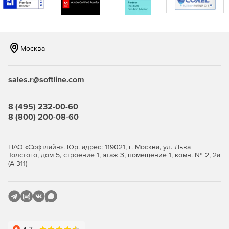
генерации отчетов.
Москва
Продукт IronPort Email Security (C-series) доступен в
следующих исполнениях:
sales.r@softline.com
Модель IronPort C170 рекомендуется для организаций
8 (495) 232-00-60
с количеством пользователей электронной почты от
8 (800) 200-08-60
100 до 1 000 человек.
Модель IronPort C370 подходит для организаций с
ПАО «Софтлайн». Юр. адрес: 119021, г. Москва, ул. Льва
Толстого, дом 5, строение 1, этаж 3, помещение 1, комн. № 2, 2а
количеством пользователей электронной почты от 1
(А-311)
000 до 10 000 человек.
Модель IronPort C670 разработана для организаций с
количеством пользователей более 10 000 человек.
Модель IronPort X1070 разработана для самых
требовательных сетей в мире.