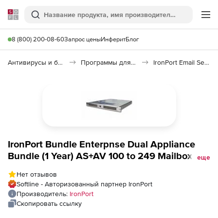
Softline
Поиск
Ме
8 (800) 200-08-60
Запрос цены
Инферит
Блог
Антивирусы и безопасность
Программы для защиты информации
IronPort Email Security
IronPort Bundle Enterpnse Dual Appliance
Bundle (1 Year) AS+AV 100 to 249 Mailboxes,
еще
Bundle Enterpnse Dual Appliance Bundle (1
Нет отзывов
Year) AS+AV 100 to 249 Mailboxes
Softline - Авторизованный партнер IronPort
Производитель:
IronPort
Скопировать ссылку