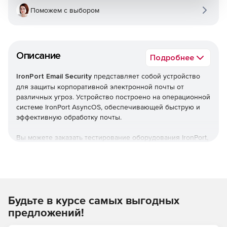
Поможем с выбором
Описание
Подробнее
IronPort Email Security
представляет собой устройство
для защиты корпоративной электронной почты от
различных угроз. Устройство построено на операционной
системе IronPort AsyncOS, обеспечивающей быструю и
эффективную обработку почты.
Вы можете заказать тестирование оборудования IronPort,
отправив письмо по e-mail:
ironport@softline.ru
или
позвонив по телефону: +7 (495) 232-0023 * 390.
Контактное лицо: специалист Центра ИБ Softline Максим
Косинов.
Будьте в курсе самых выгодных
Функциональность платформы
IronPort Email Security
может быть дополнительно расширена приложениями
предложений!
для фильтрации спама и вирусов, сканирования