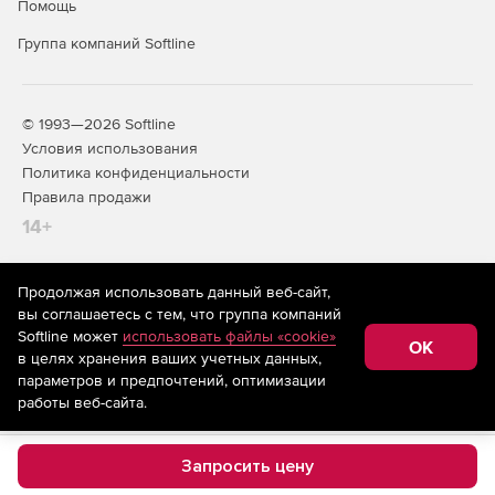
Помощь
Группа компаний Softline
© 1993—2026 Softline
Условия использования
Политика конфиденциальности
Правила продажи
14+
Продолжая использовать данный веб-сайт,
На информационном ресурсе store.softline.ru применяются
вы соглашаетесь с тем, что группа компаний
рекомендательные технологии
(информационные технологии
Softline может
использовать файлы «cookie»
предоставления информации на основе сбора,
OK
в целях хранения ваших учетных данных,
систематизации и анализа сведений, относящихся к
предпочтениям пользователей сети «Интернет»,
параметров и предпочтений, оптимизации
находящихся на территории Российской Федерации)
работы веб-сайта.
Запросить цену