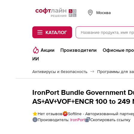
Softline
Москва
КАТАЛОГ
Акции
Производители
Офисные пр
ИИ
Антивирусы и безопасность
Программы для з
IronPort Bundle Government Du
AS+AV+VOF+ENCR 100 to 249 M
Appliance Bundle (3 Years) A
Нет отзывов
Softline - Авторизованный партнер
Mailboxes
Производитель:
IronPort
Скопировать ссылку