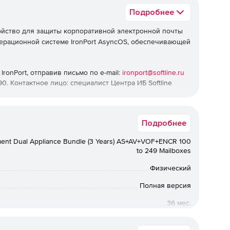
Подробнее
ойство для защиты корпоративной электронной почты
перационной системе IronPort AsyncOS, обеспечивающей
ronPort, отправив письмо по e-mail:
ironport@softline.ru
90. Контактное лицо: специалист Центра ИБ Softline
urity
может быть дополнительно расширена
Подробнее
, сканирования информационного содержимого и
ьных технологиях IronPort и технологиях фильтрации
ent Dual Appliance Bundle (3 Years) AS+AV+VOF+ENCR 100
ройки соответствующих политик устройство работает
to 249 Mailboxes
т надежной системой защиты от спама, управляет всем
одящие и исходящие сообщения.
Физический
 предшествующей его передаче. Блокирование
Полная версия
ии отправителя в базе SenderBase.
36 мес.
Коммерческая