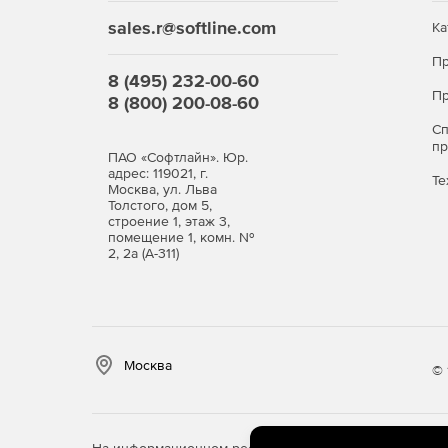
sales.r@softline.com
Ка
Пр
8 (495) 232-00-60
Пр
8 (800) 200-08-60
С
п
ПАО «Софтлайн». Юр.
адрес: 119021, г.
Те
Москва, ул. Льва
Толстого, дом 5,
строение 1, этаж 3,
помещение 1, комн. №
2, 2а (А-311)
Москва
© 