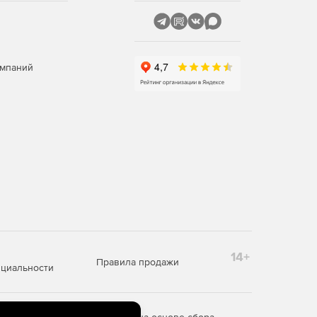
омпаний
14+
Правила продажи
циальности