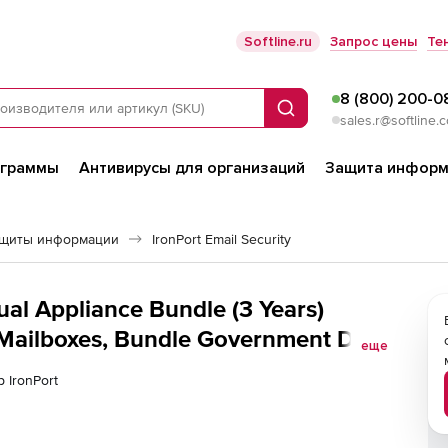
Softline.ru
Запрос цены
Те
8 (800) 200-0
Поиск
sales.r@softline.
ограммы
Антивирусы для организаций
Защита информ
ащиты информации
IronPort Email Security
al Appliance Bundle (3 Years)
ailboxes, Bundle Government Dual
еще
S+AV+VOF+ENCR 100 to 249
 IronPort