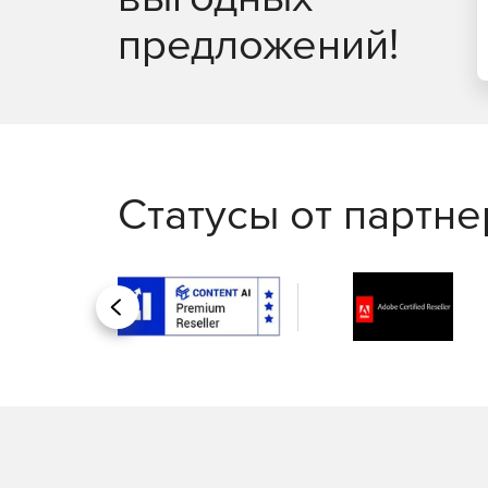
предложений!
Модель IronPort X1070 разработана для самы
Статусы от партн
Назад