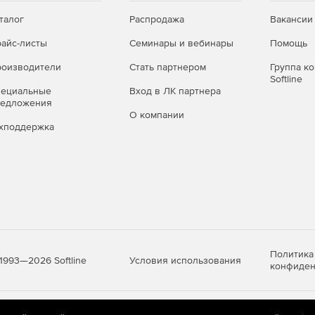
талог
Распродажа
Вакансии
айс-листы
Семинары и вебинары
Помощь
оизводители
Стать партнером
Группа к
Softline
пециальные
Вход в ЛК партнера
редложения
О компании
хподдержка
Политика
Условия использования
1993—2026 Softline
конфиден