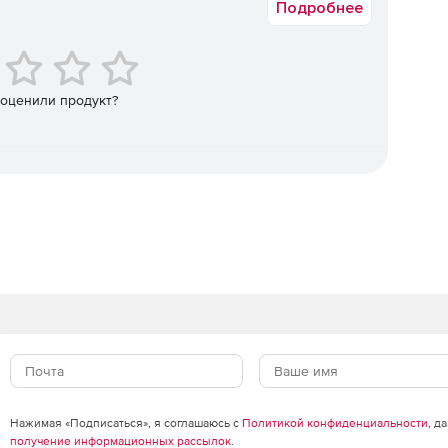
Подробнее
ользователя и поставленными задачами.
 оценили продукт?
и генерации отчетов.
тупен в следующих исполнениях:
ганизаций с количеством пользователей электронной
аций с количеством пользователей электронной почты
низаций с количеством пользователей более 10 000
Нажимая «Подписаться», я соглашаюсь с
Политикой конфиденциальности
, д
получение информационных рассылок
.