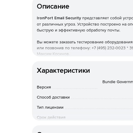
Описание
IronPort Email Security
представляет собой устр
от различных угроз. Устройство построено на о
быструю и эффективную обработку почты.
Вы можете заказать тестирование оборудования I
или позвонив по телефону: +7 (495) 232-0023 * 3
Максим Косинов.
Функциональность платформы
IronPort Email Sec
Характеристики
приложениями для фильтрации спама и вирусов
внедрения политик. Решение основано на уникал
Bundle Governm
от компаний-партнеров. После установки и наст
Версия
самостоятельно. IronPort Email Security обладае
почтовым трафиком предприятия, фильтрует вх
Способ доставки
Более 80% спама блокируется на этапе сессии,
Тип лицензии
происходит на основе анализа рейтинга репутац
Срок действия
Основные возможности:
Тип организации
Защита от уже известных и новых вирусов.