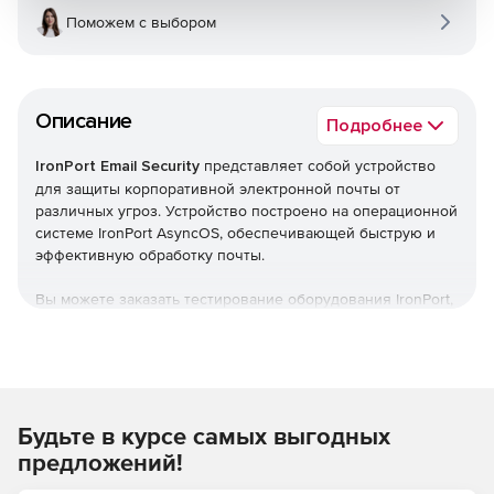
Поможем с выбором
Описание
Подробнее
IronPort Email Security
представляет собой устройство
для защиты корпоративной электронной почты от
различных угроз. Устройство построено на операционной
системе IronPort AsyncOS, обеспечивающей быструю и
эффективную обработку почты.
Вы можете заказать тестирование оборудования IronPort,
отправив письмо по e-mail:
ironport@softline.ru
или
позвонив по телефону: +7 (495) 232-0023 * 390.
Контактное лицо: специалист Центра ИБ Softline Максим
Косинов.
Будьте в курсе самых выгодных
Функциональность платформы
IronPort Email Security
может быть дополнительно расширена приложениями
предложений!
для фильтрации спама и вирусов, сканирования