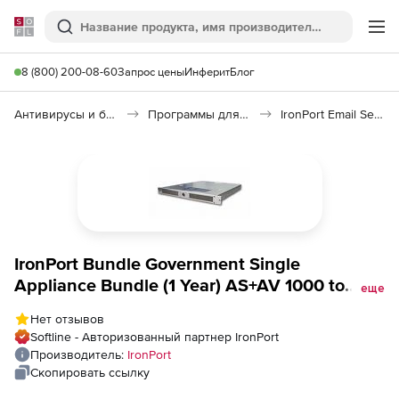
Softline
Поиск
Ме
8 (800) 200-08-60
Запрос цены
Инферит
Блог
Антивирусы и безопасность
Программы для защиты информации
IronPort Email Security
IronPort Bundle Government Single
Appliance Bundle (1 Year) AS+AV 1000 to
еще
2000 Mailboxes, Bundle Government Single
Нет отзывов
Appliance Bundle (1 Year) AS+AV 1000 to
Softline - Авторизованный партнер IronPort
2000 Mailboxes
Производитель:
IronPort
Скопировать ссылку