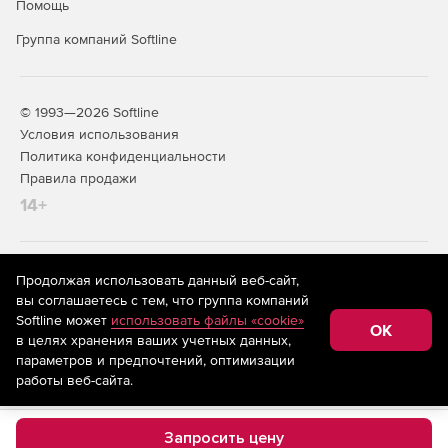
Помощь
Группа компаний Softline
© 1993—2026 Softline
Условия использования
Политика конфиденциальности
Правила продажи
14+
На информационном ресурсе store.softline.ru применяются
Продолжая использовать данный веб-сайт,
рекомендательные технологии
(информационные технологии
вы соглашаетесь с тем, что группа компаний
предоставления информации на основе сбора,
Softline может
использовать файлы «cookie»
систематизации и анализа сведений, относящихся к
OK
в целях хранения ваших учетных данных,
предпочтениям пользователей сети «Интернет»,
находящихся на территории Российской Федерации)
параметров и предпочтений, оптимизации
работы веб-сайта.
Запросить цену