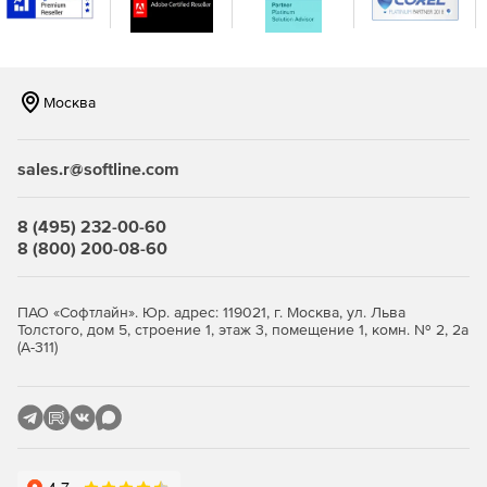
генерации отчетов.
Москва
Продукт IronPort Email Security (C-series) доступен в
следующих исполнениях:
sales.r@softline.com
Модель IronPort C170 рекомендуется для организаций
8 (495) 232-00-60
с количеством пользователей электронной почты от
8 (800) 200-08-60
100 до 1 000 человек.
Модель IronPort C370 подходит для организаций с
ПАО «Софтлайн». Юр. адрес: 119021, г. Москва, ул. Льва
Толстого, дом 5, строение 1, этаж 3, помещение 1, комн. № 2, 2а
количеством пользователей электронной почты от 1
(А-311)
000 до 10 000 человек.
Модель IronPort C670 разработана для организаций с
количеством пользователей более 10 000 человек.
Модель IronPort X1070 разработана для самых
требовательных сетей в мире.