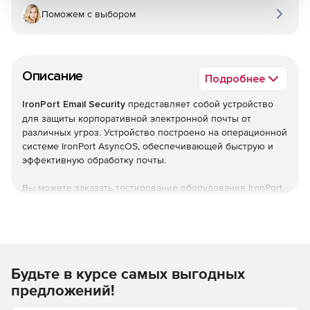
Поможем с выбором
Описание
Подробнее
IronPort Email Security
представляет собой устройство
для защиты корпоративной электронной почты от
различных угроз. Устройство построено на операционной
системе IronPort AsyncOS, обеспечивающей быструю и
эффективную обработку почты.
Вы можете заказать тестирование оборудования IronPort,
отправив письмо по e-mail:
ironport@softline.ru
или
позвонив по телефону: +7 (495) 232-0023 * 390.
Контактное лицо: специалист Центра ИБ Softline Максим
Косинов.
Будьте в курсе самых выгодных
Функциональность платформы
IronPort Email Security
может быть дополнительно расширена приложениями
предложений!
для фильтрации спама и вирусов, сканирования