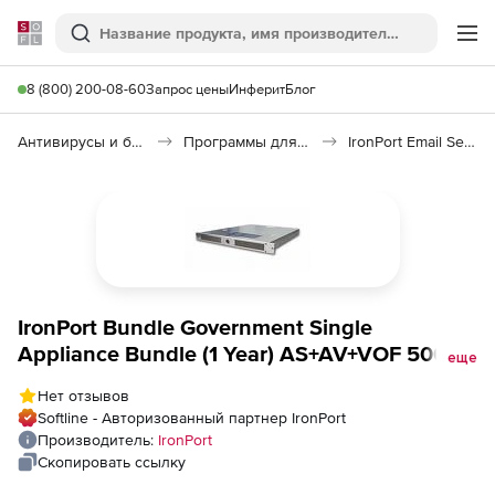
Softline
Поиск
Ме
8 (800) 200-08-60
Запрос цены
Инферит
Блог
Антивирусы и безопасность
Программы для защиты информации
IronPort Email Security
IronPort Bundle Government Single
Appliance Bundle (1 Year) AS+AV+VOF 500 to
еще
999 Mailboxes, Bundle Government Single
Нет отзывов
Appliance Bundle (1 Year) AS+AV+VOF 500 to
Softline - Авторизованный партнер IronPort
999 Mailboxes
Производитель:
IronPort
Скопировать ссылку