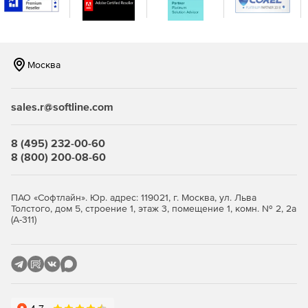
генерации отчетов.
Москва
Продукт IronPort Email Security (C-series) доступен в
следующих исполнениях:
sales.r@softline.com
Модель IronPort C170 рекомендуется для организаций
8 (495) 232-00-60
с количеством пользователей электронной почты от
8 (800) 200-08-60
100 до 1 000 человек.
Модель IronPort C370 подходит для организаций с
ПАО «Софтлайн». Юр. адрес: 119021, г. Москва, ул. Льва
Толстого, дом 5, строение 1, этаж 3, помещение 1, комн. № 2, 2а
количеством пользователей электронной почты от 1
(А-311)
000 до 10 000 человек.
Модель IronPort C670 разработана для организаций с
количеством пользователей более 10 000 человек.
Модель IronPort X1070 разработана для самых
требовательных сетей в мире.