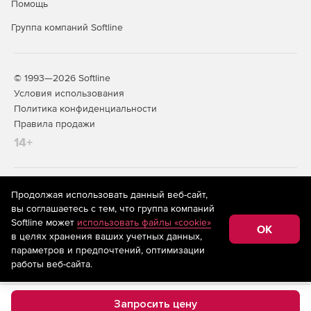
Помощь
Группа компаний Softline
© 1993—2026 Softline
Условия использования
Политика конфиденциальности
Правила продажи
14+
На информационном ресурсе store.softline.ru применяются
Продолжая использовать данный веб-сайт,
рекомендательные технологии
(информационные технологии
вы соглашаетесь с тем, что группа компаний
предоставления информации на основе сбора,
Softline может
использовать файлы «cookie»
систематизации и анализа сведений, относящихся к
OK
в целях хранения ваших учетных данных,
предпочтениям пользователей сети «Интернет»,
находящихся на территории Российской Федерации)
параметров и предпочтений, оптимизации
работы веб-сайта.
Запросить цену