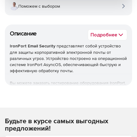
Поможем с выбором
Описание
Подробнее
IronPort Email Security
представляет собой устройство
для защиты корпоративной электронной почты от
различных угроз. Устройство построено на операционной
системе IronPort AsyncOS, обеспечивающей быструю и
эффективную обработку почты.
Вы можете заказать тестирование оборудования IronPort,
отправив письмо по e-mail:
ironport@softline.ru
или
позвонив по телефону: +7 (495) 232-0023 * 390.
Контактное лицо: специалист Центра ИБ Softline Максим
Косинов.
Будьте в курсе самых выгодных
Функциональность платформы
IronPort Email Security
может быть дополнительно расширена приложениями
предложений!
для фильтрации спама и вирусов, сканирования