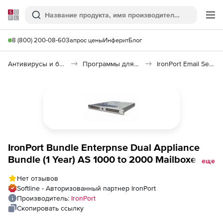
Softline
Поиск
Ме
8 (800) 200-08-60
Запрос цены
Инферит
Блог
Антивирусы и безопасность
Программы для защиты информации
IronPort Email Security
IronPort Bundle Enterpnse Dual Appliance
Bundle (1 Year) AS 1000 to 2000 Mailboxes,
еще
Bundle Enterpnse Dual Appliance Bundle (1
Нет отзывов
Year) AS 1000 to 2000 Mailboxes
Softline - Авторизованный партнер IronPort
Производитель:
IronPort
Скопировать ссылку