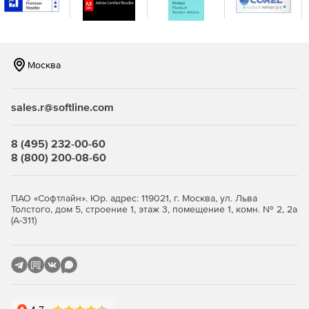
генерации отчетов.
Москва
Продукт IronPort Email Security (C-series) доступен в
следующих исполнениях:
sales.r@softline.com
Модель IronPort C170 рекомендуется для организаций
8 (495) 232-00-60
с количеством пользователей электронной почты от
8 (800) 200-08-60
100 до 1 000 человек.
Модель IronPort C370 подходит для организаций с
ПАО «Софтлайн». Юр. адрес: 119021, г. Москва, ул. Льва
Толстого, дом 5, строение 1, этаж 3, помещение 1, комн. № 2, 2а
количеством пользователей электронной почты от 1
(А-311)
000 до 10 000 человек.
Модель IronPort C670 разработана для организаций с
количеством пользователей более 10 000 человек.
Модель IronPort X1070 разработана для самых
требовательных сетей в мире.