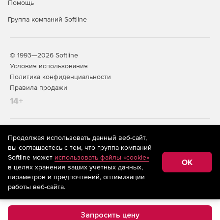
Помощь
Группа компаний Softline
© 1993—2026 Softline
Условия использования
Политика конфиденциальности
Правила продажи
14+
На информационном ресурсе store.softline.ru применяются
Продолжая использовать данный веб-сайт,
рекомендательные технологии
(информационные технологии
вы соглашаетесь с тем, что группа компаний
предоставления информации на основе сбора,
Softline может
использовать файлы «cookie»
систематизации и анализа сведений, относящихся к
OK
в целях хранения ваших учетных данных,
предпочтениям пользователей сети «Интернет»,
находящихся на территории Российской Федерации)
параметров и предпочтений, оптимизации
работы веб-сайта.
Запросить цену