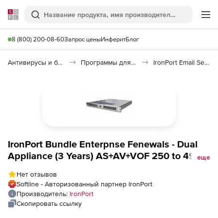
Softline
Поиск
Ме
8 (800) 200-08-60
Запрос цены
Инферит
Блог
Антивирусы и безопасность
Программы для защиты информации
IronPort Email Security
IronPort Bundle Enterpnse Fenewals - Dual
Appliance (3 Years) AS+AV+VOF 250 to 499
еще
Mailboxes, Bundle Enterpnse Fenewals - Dual
Нет отзывов
Appliance (3 Years) AS+AV+VOF 250 to 499
Softline - Авторизованный партнер IronPort
Mailboxes
Производитель:
IronPort
Скопировать ссылку