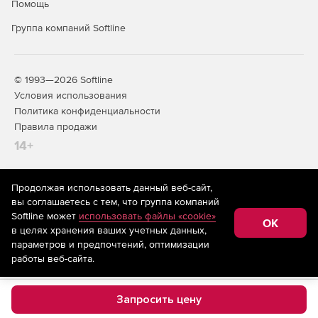
Помощь
Группа компаний Softline
© 1993—2026 Softline
Условия использования
Политика конфиденциальности
Правила продажи
14+
Продолжая использовать данный веб-сайт,
На информационном ресурсе store.softline.ru применяются
вы соглашаетесь с тем, что группа компаний
рекомендательные технологии
(информационные технологии
Softline может
использовать файлы «cookie»
предоставления информации на основе сбора,
OK
в целях хранения ваших учетных данных,
систематизации и анализа сведений, относящихся к
предпочтениям пользователей сети «Интернет»,
параметров и предпочтений, оптимизации
находящихся на территории Российской Федерации)
работы веб-сайта.
Запросить цену