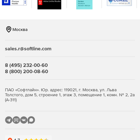
генерации отчетов.
Москва
Продукт IronPort Email Security (C-series) доступен в
следующих исполнениях:
sales.r@softline.com
Модель IronPort C170 рекомендуется для организаций
8 (495) 232-00-60
с количеством пользователей электронной почты от
8 (800) 200-08-60
100 до 1 000 человек.
Модель IronPort C370 подходит для организаций с
ПАО «Софтлайн». Юр. адрес: 119021, г. Москва, ул. Льва
Толстого, дом 5, строение 1, этаж 3, помещение 1, комн. № 2, 2а
количеством пользователей электронной почты от 1
(А-311)
000 до 10 000 человек.
Модель IronPort C670 разработана для организаций с
количеством пользователей более 10 000 человек.
Модель IronPort X1070 разработана для самых
требовательных сетей в мире.