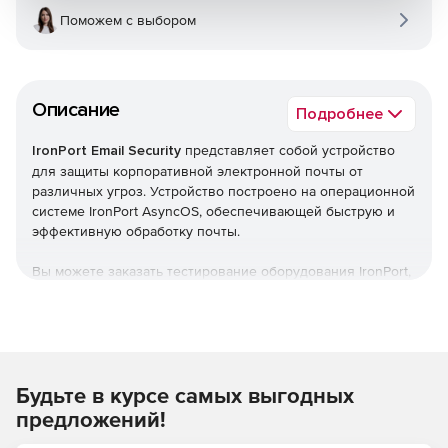
Поможем с выбором
Описание
Подробнее
IronPort Email Security
представляет собой устройство
для защиты корпоративной электронной почты от
различных угроз. Устройство построено на операционной
системе IronPort AsyncOS, обеспечивающей быструю и
эффективную обработку почты.
Вы можете заказать тестирование оборудования IronPort,
отправив письмо по e-mail:
ironport@softline.ru
или
позвонив по телефону: +7 (495) 232-0023 * 390.
Контактное лицо: специалист Центра ИБ Softline Максим
Косинов.
Будьте в курсе самых выгодных
Функциональность платформы
IronPort Email Security
может быть дополнительно расширена приложениями
предложений!
для фильтрации спама и вирусов, сканирования