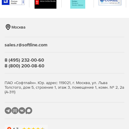
генерации отчетов.
Москва
Продукт IronPort Email Security (C-series) доступен в
следующих исполнениях:
sales.r@softline.com
Модель IronPort C170 рекомендуется для организаций
8 (495) 232-00-60
с количеством пользователей электронной почты от
8 (800) 200-08-60
100 до 1 000 человек.
Модель IronPort C370 подходит для организаций с
ПАО «Софтлайн». Юр. адрес: 119021, г. Москва, ул. Льва
Толстого, дом 5, строение 1, этаж 3, помещение 1, комн. № 2, 2а
количеством пользователей электронной почты от 1
(А-311)
000 до 10 000 человек.
Модель IronPort C670 разработана для организаций с
количеством пользователей более 10 000 человек.
Модель IronPort X1070 разработана для самых
требовательных сетей в мире.