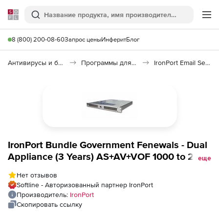
Softline
Поиск
Ме
8 (800) 200-08-60
Запрос цены
Инферит
Блог
Антивирусы и безопасность
Программы для защиты информации
IronPort Email Security
IronPort Bundle Government Fenewals - Dual
Appliance (3 Years) AS+AV+VOF 1000 to 2000
еще
Mailboxes, Bundle Government Fenewals -
Нет отзывов
Dual Appliance (3 Years) AS+AV+VOF 1000 to
Softline - Авторизованный партнер IronPort
2000 Mailboxes
Производитель:
IronPort
Скопировать ссылку