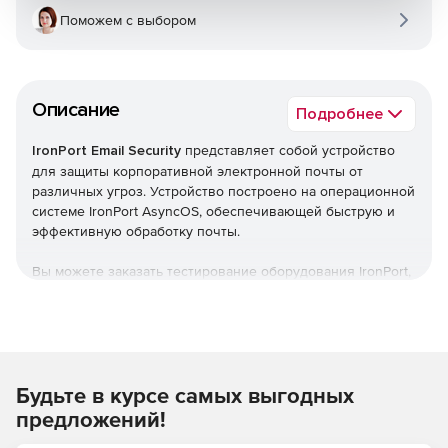
Поможем с выбором
Описание
Подробнее
IronPort Email Security
представляет собой устройство
для защиты корпоративной электронной почты от
различных угроз. Устройство построено на операционной
системе IronPort AsyncOS, обеспечивающей быструю и
эффективную обработку почты.
Вы можете заказать тестирование оборудования IronPort,
отправив письмо по e-mail:
ironport@softline.ru
или
позвонив по телефону: +7 (495) 232-0023 * 390.
Контактное лицо: специалист Центра ИБ Softline Максим
Косинов.
Будьте в курсе самых выгодных
Функциональность платформы
IronPort Email Security
может быть дополнительно расширена приложениями
предложений!
для фильтрации спама и вирусов, сканирования