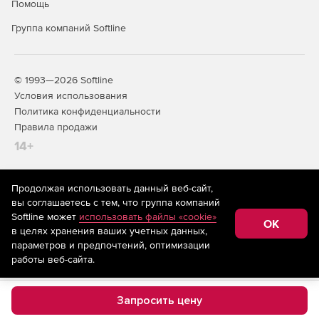
Помощь
Группа компаний Softline
© 1993—2026 Softline
Условия использования
Политика конфиденциальности
Правила продажи
14+
Продолжая использовать данный веб-сайт,
На информационном ресурсе store.softline.ru применяются
вы соглашаетесь с тем, что группа компаний
рекомендательные технологии
(информационные технологии
Softline может
использовать файлы «cookie»
предоставления информации на основе сбора,
OK
в целях хранения ваших учетных данных,
систематизации и анализа сведений, относящихся к
предпочтениям пользователей сети «Интернет»,
параметров и предпочтений, оптимизации
находящихся на территории Российской Федерации)
работы веб-сайта.
Запросить цену