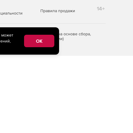
14+
Правила продажи
циальности
редоставления информации на основе сбора,
e может
рритории Российской Федерации)
OK
ений,