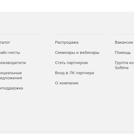
талог
Распродажа
Вакансии
айс-листы
Семинары и вебинары
Помощь
оизводители
Стать партнером
Группа к
Softline
пециальные
Вход в ЛК партнера
редложения
О компании
хподдержка