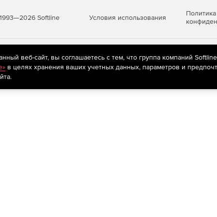
Политика
Условия использования
1993—2026 Softline
конфиден
яются
рекомендательные технологии
(информационные технологии п
ный веб-сайт, вы соглашаетесь с тем, что группа компаний Softlin
предпочтениям пользователей сети «Интернет», находящихся на те
e»
в целях хранения ваших учетных данных, параметров и предпочт
йта.