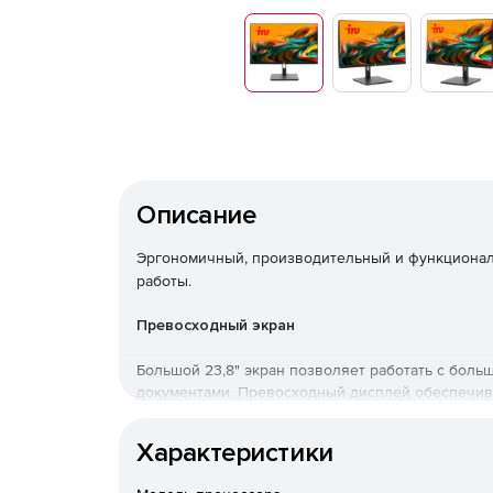
Описание
Эргономичный, производительный и функциона
работы.
Превосходный экран
Большой 23,8" экран позволяет работать с бол
документами. Превосходный дисплей обеспечив
изображения.
Характеристики
Высокая производительность