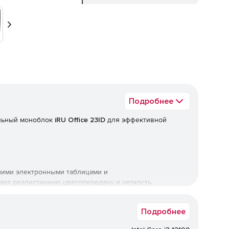
Вперед
Подробнее
льный моноблок
iRU Office 23ID
для эффективной
ьшими электронными таблицами и
ает реалистичную цветопередачу и четкость
Подробнее