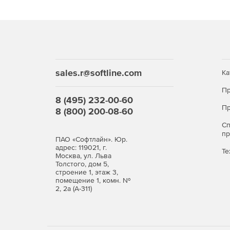
sales.r@softline.com
Ка
Пр
8 (495) 232-00-60
Пр
8 (800) 200-08-60
С
п
ПАО «Софтлайн». Юр.
адрес: 119021, г.
Те
Москва, ул. Льва
Толстого, дом 5,
строение 1, этаж 3,
помещение 1, комн. №
2, 2а (А-311)