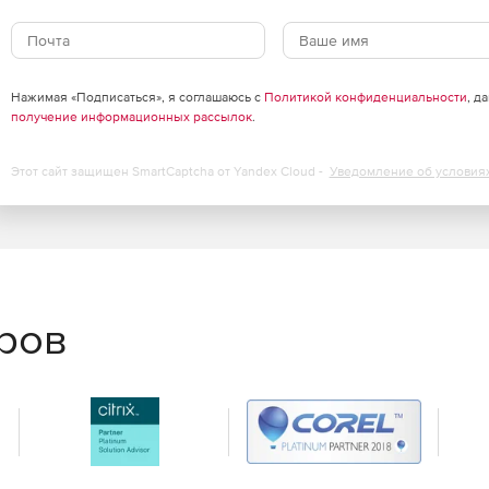
Нажимая «Подписаться», я соглашаюсь с
Политикой конфиденциальности
, д
получение информационных рассылок
.
Этот сайт защищен SmartCaptcha от Yandex Cloud -
Уведомление об условия
еров