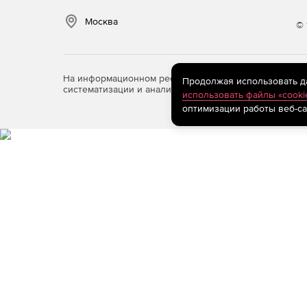
Москва
© 
На информационном ресурсе store.softline.ru примен
Продолжая использовать дан
систематизации и анализа сведений, относящихся к 
использовать файлы «cooki
оптимизации работы веб-са