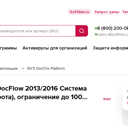
Softline.ru
Запрос цены
Те
8 (800) 200-0
Поиск
sales.r@softline.
ограммы
Антивирусы для организаций
Защита информ
матизации
ISYS DocTrix Platform
та), ограничение до 100
еще
иентская лицензия