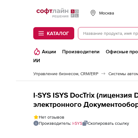
Softline
Москва
КАТАЛОГ
Акции
Производители
Офисные пр
ИИ
Управление бизнесом, CRM/ERP
Системы авто
I-SYS ISYS DocTrix (лицензия DocFlow 2013/2016 Система
электронного Документооборо
пользователей. Дополнит. Кл
Нет отзывов
Производитель:
I-SYS
Скопировать ссылку