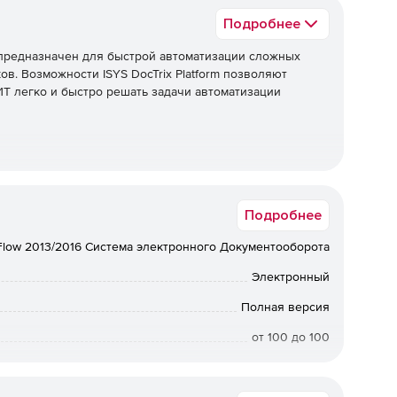
Подробнее
m предназначен для быстрой автоматизации сложных
в. Возможности ISYS DocTrix Platform позволяют
Т легко и быстро решать задачи автоматизации
ними позволяет наиболее точно отразить любую
Подробнее
дает возможность автоматизировать бизнес-процессы с
low 2013/2016 Система электронного Документооборота
лномочий внутри компании.
Электронный
ьно упрощает использование платформы как для
Полная версия
.
от 100 до 100
ьких взаимодействующих друг с другом модулей.
Срок доставки: 1-3 раб.дн. Softline.