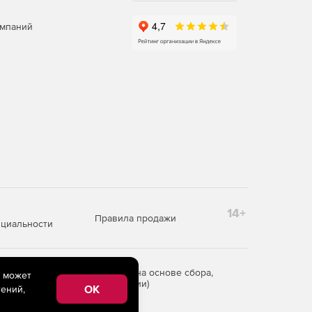
омпаний
14+
Правила продажи
циальности
редоставления информации на основе сбора,
e может
рритории Российской Федерации)
OK
ений,