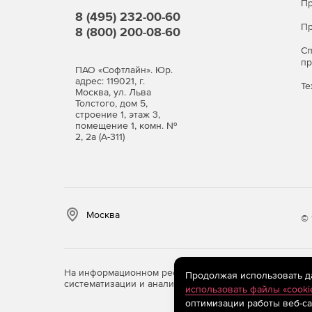
Пр
8 (495) 232-00-60
Пр
8 (800) 200-08-60
С
п
ПАО «Софтлайн». Юр.
адрес: 119021, г.
Те
Москва, ул. Льва
Толстого, дом 5,
строение 1, этаж 3,
помещение 1, комн. №
2, 2а (А-311)
Москва
© 
На информационном ресурсе store.softline.ru примен
Продолжая использовать дан
систематизации и анализа сведений, относящихся к 
использовать файлы «cooki
оптимизации работы веб-са