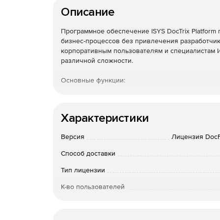
Описание
Программное обеспечение ISYS DocTrix Platfor
бизнес-процессов без привлечения разработчико
корпоративным пользователям и специалистам И
различной сложности.
Основные функции:
Создание бизнес-объектов и связей между 
предметную область.
Характеристики
Моделирование организационной структуры 
Версия
Лицензия DocF
учетом распределения ответственности и по
Способ доставки
Набор разработанных компонентов значител
Тип лицензии
профессионалов ИТ, так и для пользователей
К-во пользователей
Функционально платформа состоит из нескол
Особенности доставки