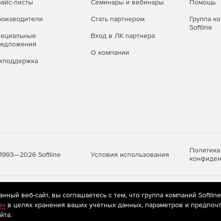
айс-листы
Семинары и вебинары
Помощь
оизводители
Стать партнером
Группа к
Softline
пециальные
Вход в ЛК партнера
редложения
О компании
хподдержка
Политика
Условия использования
1993—2026 Softline
конфиден
яются
рекомендательные технологии
(информационные технологии п
ный веб-сайт, вы соглашаетесь с тем, что группа компаний Softlin
предпочтениям пользователей сети «Интернет», находящихся на те
e»
в целях хранения ваших учетных данных, параметров и предпочт
йта.