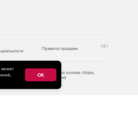
14+
Правила продажи
циальности
e может
редоставления информации на основе сбора,
OK
ений,
рритории Российской Федерации)