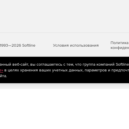
Политика
Условия использования
1993—2026 Softline
конфиден
ный веб-сайт, вы соглашаетесь с тем, что группа компаний Softlin
яются
рекомендательные технологии
(информационные технологии п
e»
в целях хранения ваших учетных данных, параметров и предпочт
предпочтениям пользователей сети «Интернет», находящихся на те
йта.