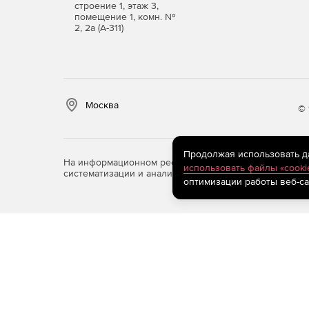
строение 1, этаж 3,
помещение 1, комн. №
2, 2а (А-311)
Москва
© 
Продолжая использовать дан
На информационном ресурсе store.softline.ru примен
использовать файлы «cooki
систематизации и анализа сведений, относящихся к 
оптимизации работы веб-са