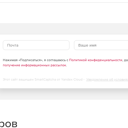
Нажимая «Подписаться», я соглашаюсь с
Политикой конфиденциальности
, д
получение информационных рассылок
.
Этот сайт защищен SmartCaptcha от Yandex Cloud -
Уведомление об условия
еров