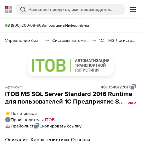
Softline
Поиск
Ме
8 (800) 200-08-60
Запрос цены
Инферит
Блог
Управление бизнесом, CRM/ERP
Системы автоматизации
1С: TMS Логистика. Управление перевозками
Артикул:
4601546127617
ITOB MS SQL Server Standard 2016 Runtime
для пользователей 1С Предприятие 8
еще
(электронная серверная лицензия)
Нет отзывов
Производитель:
ITOB
Прайс-лист
Скопировать ссылку
Описание
Характеристики
Отзывы