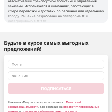
автоматизации транспортной логистики и управления
заказами. Используется в компаниях, работающих в
сфере перевозки и доставки по регионам или отдельному
городу. Решение разработано на платформе 1С и
интегрировано в 1С:ERP.
Ключевые возможности:
Автоматическое планирование маршрута с учетом
Будьте в курсе самых выгодных
ограничений.
предложений!
Формирование маршрутных заданий и путевых
листов.
Автоматическая выгрузка заданий в АРМ экспедитора.
Контроль и корректировка выполнения заданий в
режиме онлайн.
ПОДПИСАТЬСЯ
Отчеты по доставкам.
Нажимая «Подписаться», я соглашаюсь с
Политикой
Другие аналитические отчеты.
конфиденциальности
, даю согласие на
обработку персональных
данных
и
получение информационных рассылок
.