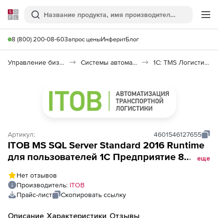
Softline
Поиск
Ме
8 (800) 200-08-60
Запрос цены
Инферит
Блог
Управление бизнесом, CRM/ERP
Системы автоматизации
1С: TMS Логистика. Управление перевозками
Артикул:
4601546127655
ITOB MS SQL Server Standard 2016 Runtime
для пользователей 1С Предприятие 8
еще
(электронная клиентская лицензия), на 20
Нет отзывов
рабочих мест
Производитель:
ITOB
Прайс-лист
Скопировать ссылку
Описание
Характеристики
Отзывы