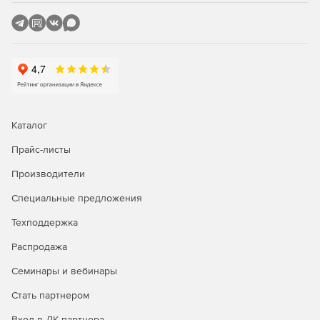
подсистемами безопасности объекта НЕЙРОСС
позволяет «из коробки» автоматизировать любые
сценарии видеофиксации и видеоверификации – от
семантического поиска в архиве до подготовки
видеоматериалов по инцидентам.
Для подготовки отчетов. Комплексная система
безопасности на базе НЕЙРОСС позволяет
автоматически формировать сводки и отчеты любой
Каталог
структуры, наполнения и дизайна в виде формальных
электронных или печатных документов. Внешний вид,
Прайс-листы
набор входных параметров и наполнение отчета
Производители
определяются только его шаблоном, который можно
создать / изменить в графическом редакторе. В
Специальные предложения
комплекте готовые наборы шаблонов отчетов для
типовых задач в области обеспечения безопасности.
Техподдержка
Распродажа
Семинары и вебинары
Стать партнером
Вход в ЛК партнера