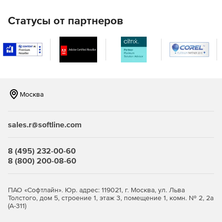
рабочего времени и фотоидентификации. В
комплекте готовые интегрированные решения для
Статусы от партнеров
биометрической идентификации, распознавания
документов, увязки с системами бухгалтерского и
кадрового учёта и автотранспортного КПП.
Для мониторинга и ситуационного реагирования.
Платформа объединяет функции обработки событий,
мониторинга на планах и картах, видеонаблюдения и
Москва
реагирования на инциденты в едином приложении.
Встроенные в НЕЙРОСС функции автоматизации и
поддержки принятия решений позволяют снизить
sales.r@softline.com
риск ошибки оператора, уменьшить время
реагирования и сократить затраты на содержание
персонала.
8 (495) 232-00-60
8 (800) 200-08-60
Для видеонаблюдения и видеоменеджмента.
Платформа НЕЙРОСС предоставляет все
необходимые функции для охранного и
ПАО «Софтлайн». Юр. адрес: 119021, г. Москва, ул. Льва
технологического телевидения, видеозаписи, а также
Толстого, дом 5, строение 1, этаж 3, помещение 1, комн. № 2, 2а
(А-311)
ситуационной и сервисной видеоаналитики.
Благодаря глубокой интеграции со всеми