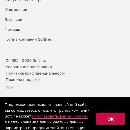
О компании
Вакансии
Помощь
Группа компаний Softline
© 1993—2026 Softline
Условия использования
Политика конфиденциальности
Правила продажи
14+
Продолжая использовать данный веб-сайт,
На информационном ресурсе store.softline.ru применяются
вы соглашаетесь с тем, что группа компаний
рекомендательные технологии
(информационные технологии
Softline может
использовать файлы «cookie»
предоставления информации на основе сбора,
OK
в целях хранения ваших учетных данных,
систематизации и анализа сведений, относящихся к
предпочтениям пользователей сети «Интернет»,
параметров и предпочтений, оптимизации