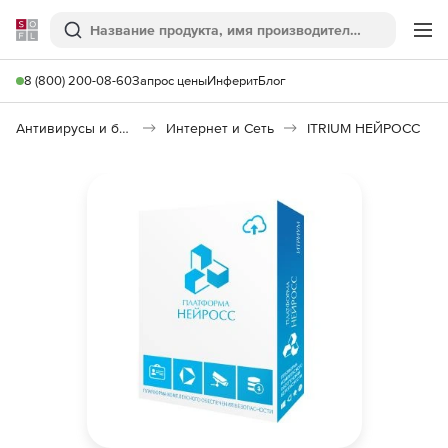
Softline
Поиск
Ме
8 (800) 200-08-60
Запрос цены
Инферит
Блог
Антивирусы и безопасность
Интернет и Сеть
ITRIUM НЕЙРОСС