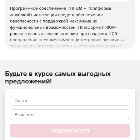
Программное обеспечение
ITRIUM
– платформа
«глубокой» интеграции средств обеспечения
безопасности с поддержкой максимума их
функциональных возможностей. Платформа ITRIUM
решает главные задачи, стоящие при создании ИСБ —
преодоление несовместимости (интеграция) различных
технических средств и систем и достижение целевых
характеристик функциональности, быстродействия,
надёжности, удобства использования, эксплуатации и
обслуживания системы.
Будьте в курсе самых выгодных
Функции ITRIUM:
предложений!
Поддержка нестандартных протоколов для
интеграции систем безопасности и технических
средств различных производителей.
Обеспечение тесной взаимосвязи между
подсистемами охранной сигнализации, пожарной
сигнализации, системой контроля и управления
ПОДПИСАТЬСЯ
доступом (СКУД), аналогового и IP-видеонаблюдения,