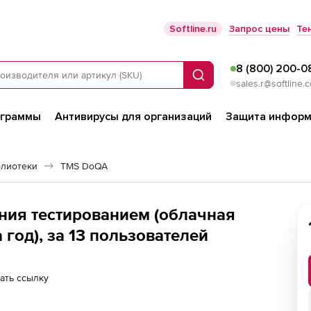
Softline.ru
Запрос цены
Те
8 (800) 200-0
Поиск
sales.r@softline.
ограммы
Антивирусы для организаций
Защита информ
блиотеки
TMS DoQA
ения тестированием (облачная
 год), за 13 пользователей
ать ссылку