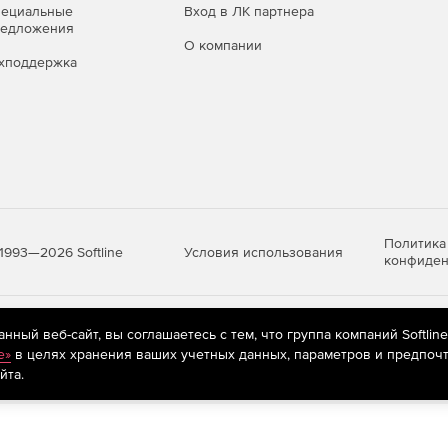
пециальные
Вход в ЛК партнера
улярных TMS и табличных форматов упрощает переход
редложения
го переноса информации.
О компании
хподдержка
метрики и отчеты дают объективную картину качества
о полезно для принятия управленческих решений.
тает в отдельной изолированной базе данных, что
нформации.
ует в любом современном браузере и совместима с
inux.
Политика
Условия использования
1993—2026 Softline
конфиден
зволяет обслуживать как небольшие команды, так и
я качества с множеством параллельных проектов.
яются
рекомендательные технологии
(информационные технологии п
ный веб-сайт, вы соглашаетесь с тем, что группа компаний Softlin
я. Продукт включен в Реестр отечественного ПО, что
предпочтениям пользователей сети «Интернет», находящихся на те
e»
в целях хранения ваших учетных данных, параметров и предпочт
ритической инфраструктурой.
йта.
рма разворачивается в облачной или серверной
 обновление без остановки работы пользователей.