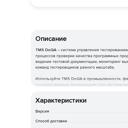
Описание
TMS DoQA
– система управления тестированием
процессов проверки качества программных про
ведение тестовой документации, мониторинг вы
команд тестировщиков разного масштаба.
Используйте TMS DoQA в промышленности, фи
государственных организациях для системати
выпускаемых продуктов и оптимизации работы
Характеристики
Функции TMS DoQA
Версия
Способ доставки
Организация тестовой доку