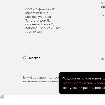
С
Простота внедрения. Импорт данных из поп
п
на DoQA, минимизируя необходимость ручно
ПАО «Софтлайн». Юр.
адрес: 119021, г.
Те
Москва, ул. Льва
Наглядность аналитики. Визуализированные 
Толстого, дом 5,
продукта и эффективности тестирования, чт
строение 1, этаж 3,
помещение 1, комн. №
2, 2а (А-311)
Безопасность данных. Каждая компания рабо
гарантирует конфиденциальность и защиту и
Кроссплатформенность. Система функционир
операционными системами Windows, macOS, L
Москва
© 
Поддержка масштабирования. Архитектура по
крупные распределенные отделы обеспечени
На информационном ресурсе store.softline.ru примен
Продолжая использовать дан
Соответствие требованиям импортозамещени
систематизации и анализа сведений, относящихся к 
использовать файлы «cooki
актуально для организаций, работающих с к
оптимизации работы веб-са
Стабильность и отказоустойчивость. Платфо
конфигурации, поддерживается непрерывное