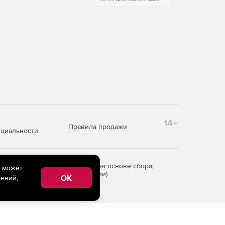
14+
Правила продажи
циальности
редоставления информации на основе сбора,
e может
рритории Российской Федерации)
OK
ений,