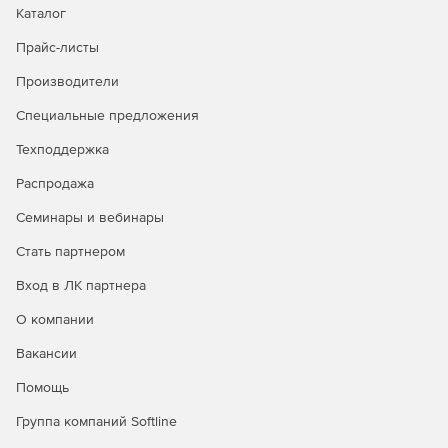
Каталог
видеоархивам по данным транзакций, а также
централизованный мониторинг технического
Прайс-листы
состояния и тревожных событий на объектах
контроля.
Производители
Специальные предложения
Техподдержка
Распродажа
Семинары и вебинары
Стать партнером
Вход в ЛК партнера
О компании
Вакансии
Помощь
Группа компаний Softline