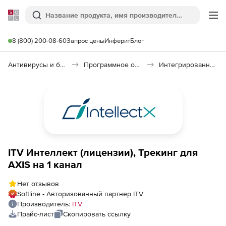
Softline
Поиск
Ме
8 (800) 200-08-60
Запрос цены
Инферит
Блог
Антивирусы и безопасность
Программное обеспечение для контроля доступа
Интегрированная система безопасности «Интеллект»
ITV Интеллект (лицензии), Трекинг для
AXIS на 1 канал
Нет отзывов
Softline - Авторизованный партнер ITV
Производитель:
ITV
Прайс-лист
Скопировать ссылку