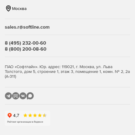
периметральной охраны (СПО) на базе программной
платформы «Интеллект».
Москва
«Авто-Интеллект» – решение для обеспечения
безопасности дорожного движения и контроля
sales.r@softline.com
доступа, которое позволяет распознавать номера
автомобилей, а также автоматически фиксировать
8 (495) 232-00-60
нарушения правил дорожного движения и собирать
8 (800) 200-08-60
информацию для анализа транспортных потоков и
борьбы с пробками.
ПАО «Софтлайн». Юр. адрес: 119021, г. Москва, ул. Льва
«Face-Интеллект» – решение для мест массового
Толстого, дом 5, строение 1, этаж 3, помещение 1, комн. № 2, 2а
скопления людей, важных инфраструктурных
(А-311)
объектов, контроля доступа и т.д., которое позволяет
распознавать лица по видеоизображению и
производить поиск похожих лиц в видеоархиве.
«АТМ-Интеллект» – решение для финансовых
организаций с распределенной сетью устройств для
самообслуживания и множеством офисов.
Обеспечивает защиту сети банкоматов, терминалов и
банковских помещений, видеоконтроль финансовых
операций с возможностью удаленных запросов к