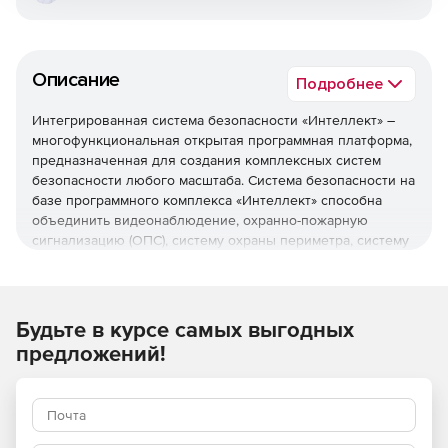
Описание
Подробнее
Интегрированная система безопасности «Интеллект» –
многофункциональная открытая программная платформа,
предназначенная для создания комплексных систем
безопасности любого масштаба. Система безопасности на
базе программного комплекса «Интеллект» способна
объединить видеонаблюдение, охранно-пожарную
сигнализацию (ОПС), систему охраны периметра, систему
контроля и управления доступом (СКУД), аудиоконтроль в
согласованно работающую инфраструктуру.
Благодаря «Интеллекту» комплекс различных систем
Будьте в курсе самых выгодных
безопасности превращается в единую информационную
предложений!
среду, в которой реализованы функции обработки и
интеллектуального анализа информации, обладающую
способностью гибко реагировать на различные события.
Благодаря модульной архитектуре заказчик может
выбирать именно те функции, которые нужны для