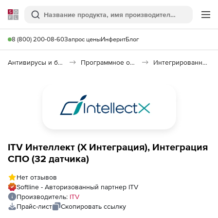
Softline
Поиск
Ме
8 (800) 200-08-60
Запрос цены
Инферит
Блог
Антивирусы и безопасность
Программное обеспечение для контроля доступа
Интегрированная система безопасности «Интеллект»
ITV Интеллект (X Интеграция), Интеграция
СПО (32 датчика)
Нет отзывов
Softline - Авторизованный партнер ITV
Производитель:
ITV
Прайс-лист
Скопировать ссылку