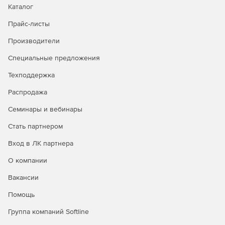
Каталог
видеоархивам по данным транзакций, а также
централизованный мониторинг технического
Прайс-листы
состояния и тревожных событий на объектах
контроля.
Производители
Специальные предложения
Техподдержка
Распродажа
Семинары и вебинары
Стать партнером
Вход в ЛК партнера
О компании
Вакансии
Помощь
Группа компаний Softline