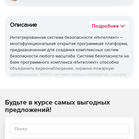
Описание
Подробнее
Интегрированная система безопасности «Интеллект» –
многофункциональная открытая программная платформа,
предназначенная для создания комплексных систем
безопасности любого масштаба. Система безопасности на
базе программного комплекса «Интеллект» способна
объединить видеонаблюдение, охранно-пожарную
сигнализацию (ОПС), систему охраны периметра, систему
контроля и управления доступом (СКУД), аудиоконтроль в
согласованно работающую инфраструктуру.
Благодаря «Интеллекту» комплекс различных систем
Будьте в курсе самых выгодных
безопасности превращается в единую информационную
предложений!
среду, в которой реализованы функции обработки и
интеллектуального анализа информации, обладающую
способностью гибко реагировать на различные события.
Благодаря модульной архитектуре заказчик может
выбирать именно те функции, которые нужны для