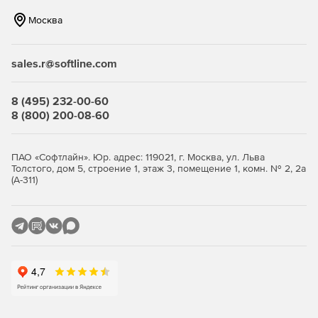
периметральной охраны (СПО) на базе программной
платформы «Интеллект».
Москва
«Авто-Интеллект» – решение для обеспечения
безопасности дорожного движения и контроля
sales.r@softline.com
доступа, которое позволяет распознавать номера
автомобилей, а также автоматически фиксировать
8 (495) 232-00-60
нарушения правил дорожного движения и собирать
8 (800) 200-08-60
информацию для анализа транспортных потоков и
борьбы с пробками.
ПАО «Софтлайн». Юр. адрес: 119021, г. Москва, ул. Льва
«Face-Интеллект» – решение для мест массового
Толстого, дом 5, строение 1, этаж 3, помещение 1, комн. № 2, 2а
скопления людей, важных инфраструктурных
(А-311)
объектов, контроля доступа и т.д., которое позволяет
распознавать лица по видеоизображению и
производить поиск похожих лиц в видеоархиве.
«АТМ-Интеллект» – решение для финансовых
организаций с распределенной сетью устройств для
самообслуживания и множеством офисов.
Обеспечивает защиту сети банкоматов, терминалов и
банковских помещений, видеоконтроль финансовых
операций с возможностью удаленных запросов к