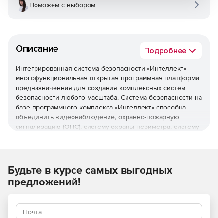
Поможем с выбором
Описание
Подробнее
Интегрированная система безопасности «Интеллект» –
многофункциональная открытая программная платформа,
предназначенная для создания комплексных систем
безопасности любого масштаба. Система безопасности на
базе программного комплекса «Интеллект» способна
объединить видеонаблюдение, охранно-пожарную
сигнализацию (ОПС), систему охраны периметра, систему
контроля и управления доступом (СКУД), аудиоконтроль в
согласованно работающую инфраструктуру.
Благодаря «Интеллекту» комплекс различных систем
Будьте в курсе самых выгодных
безопасности превращается в единую информационную
предложений!
среду, в которой реализованы функции обработки и
интеллектуального анализа информации, обладающую
способностью гибко реагировать на различные события.
Благодаря модульной архитектуре заказчик может