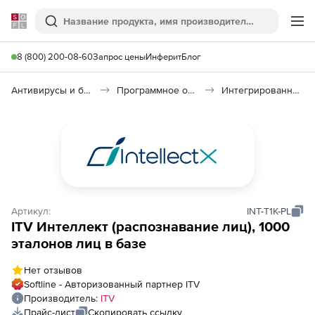
Softline
Поиск
Ме
8 (800) 200-08-60
Запрос цены
Инферит
Блог
Антивирусы и безопасность
Программное обеспечение для контроля доступа
Интегрированная система безопасности «Интеллект»
Артикул:
INT-T1K-PL
ITV Интеллект (распознавание лиц), 1000
эталонов лиц в базе
Нет отзывов
Softline - Авторизованный партнер ITV
Производитель:
ITV
Прайс-лист
Скопировать ссылку