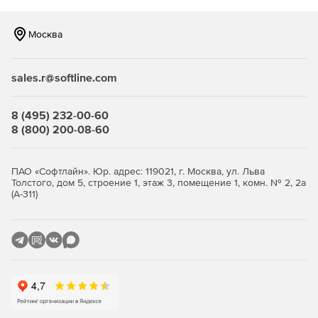
пожарной сигнализации (ОПС) и систем
периметральной охраны (СПО) на базе программной
платформы «Интеллект».
Москва
«Авто-Интеллект» – решение для обеспечения
безопасности дорожного движения и контроля
sales.r@softline.com
доступа, которое позволяет распознавать номера
автомобилей, а также автоматически фиксировать
8 (495) 232-00-60
нарушения правил дорожного движения и собирать
8 (800) 200-08-60
информацию для анализа транспортных потоков и
борьбы с пробками.
ПАО «Софтлайн». Юр. адрес: 119021, г. Москва, ул. Льва
«Face-Интеллект» – решение для мест массового
Толстого, дом 5, строение 1, этаж 3, помещение 1, комн. № 2, 2а
скопления людей, важных инфраструктурных
(А-311)
объектов, контроля доступа и т.д., которое позволяет
распознавать лица по видеоизображению и
производить поиск похожих лиц в видеоархиве.
«АТМ-Интеллект» – решение для финансовых
организаций с распределенной сетью устройств для
самообслуживания и множеством офисов.
Обеспечивает защиту сети банкоматов, терминалов и
банковских помещений, видеоконтроль финансовых