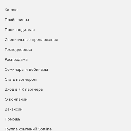
операций с возможностью удаленных запросов к
Каталог
видеоархивам по данным транзакций, а также
централизованный мониторинг технического
Прайс-листы
состояния и тревожных событий на объектах
контроля.
Производители
Специальные предложения
Техподдержка
Распродажа
Семинары и вебинары
Стать партнером
Вход в ЛК партнера
О компании
Вакансии
Помощь
Группа компаний Softline