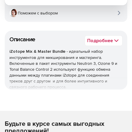
Поможем с выбором
Описание
Подробнее
iZotope Mix & Master Bundle
- идеальный набор
инструментов для микширования и мастеринга.
Включенные в пакет инструменты Neutron 3, Ozone 9 и
Tonal Balance Control 2 используют функцию обмена
данными между плагинами iZotope для соединения
треков друг с другом и для более интуитивного и
связного рабочего процесса.
Пакет iZotope Mix & Master Bundle включает:
Ozone 9 - плагин мастеринга, который позволяет
достичь полного, насыщенного финального
Будьте в курсе самых выгодных
мастеринга с помощью новых вспомогательных
технологий, таких как Master Assistant и легендарный
предложений!