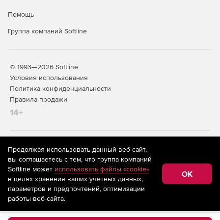
Помощь
Группа компаний Softline
© 1993—2026 Softline
Условия использования
Политика конфиденциальности
Правила продажи
14+
На информационном ресурсе store.softline.ru применяются
Продолжая использовать данный веб-сайт,
рекомендательные технологии
(информационные технологии
вы соглашаетесь с тем, что группа компаний
предоставления информации на основе сбора,
Softline может
использовать файлы «cookie»
систематизации и анализа сведений, относящихся к
OK
в целях хранения ваших учетных данных,
предпочтениям пользователей сети «Интернет»,
находящихся на территории Российской Федерации)
параметров и предпочтений, оптимизации
работы веб-сайта.