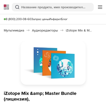
Softline
Поиск
Ме
8 (800) 200-08-60
Запрос цены
Инферит
Блог
Мультимедиа
Аудиоредакторы
iZotope Mix & Master Bundle
iZotope Mix &amp; Master Bundle
(лицензия),