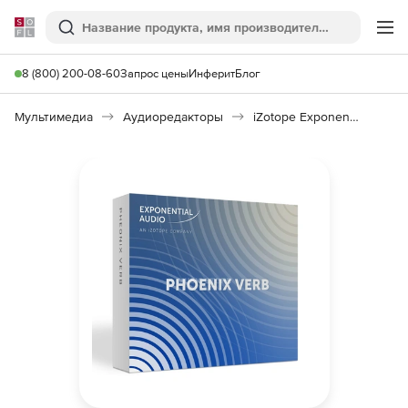
Softline
Поиск
Ме
8 (800) 200-08-60
Запрос цены
Инферит
Блог
Мультимедиа
Аудиоредакторы
iZotope Exponential Audio PhoenixVerb