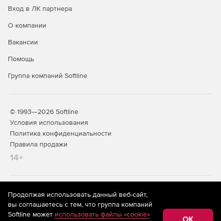
Вход в ЛК партнера
О компании
Вакансии
Помощь
Группа компаний Softline
© 1993—2026 Softline
Условия использования
Политика конфиденциальности
Правила продажи
14+
На информационном ресурсе store.softline.ru применяются
Продолжая использовать данный веб-сайт,
рекомендательные технологии
(информационные технологии
вы соглашаетесь с тем, что группа компаний
предоставления информации на основе сбора,
Softline может
использовать файлы «cookie»
систематизации и анализа сведений, относящихся к
OK