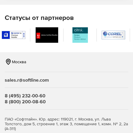
Четкий, информативный дисплей частоты и
отзывчивый интерфейс.
Статусы от партнеров
Более 900 пресетов (комнаты, тарелки, залы, камеры
и многое другое).
Поддержка EuControl.
Москва
sales.r@softline.com
8 (495) 232-00-60
8 (800) 200-08-60
ПАО «Софтлайн». Юр. адрес: 119021, г. Москва, ул. Льва
Толстого, дом 5, строение 1, этаж 3, помещение 1, комн. № 2, 2а
(А-311)