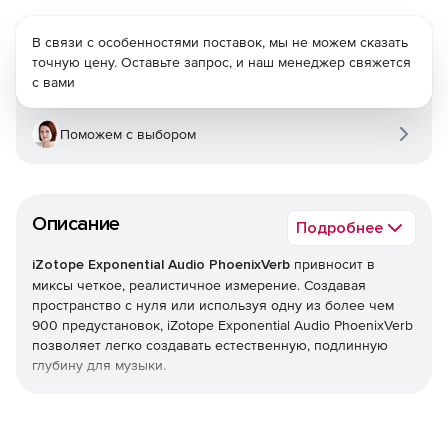
В связи с особенностями поставок, мы не можем сказать
точную цену. Оставьте запрос, и наш менеджер свяжется
с вами
Поможем с выбором
Описание
Подробнее
iZotope Exponential Audio PhoenixVerb
привносит в
миксы четкое, реалистичное измерение. Создавая
пространство с нуля или используя одну из более чем
900 предустановок, iZotope Exponential Audio PhoenixVerb
позволяет легко создавать естественную, подлинную
глубину для музыки.
PhoenixVerb – это плагин для реверберации,
предназначенный для ведущих продюсеров по всему
миру и обеспечивающий генерирование подлинных