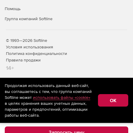
Помощь
Группа компаний Softline
© 1993—2026 Softline
Условия использования
Политика конфиденциальности
Правила продажи
14+
Продолжая использовать данный веб-сайт,
На информационном ресурсе store.softline.ru применяются
вы соглашаетесь с тем, что группа компаний
рекомендательные технологии
(информационные технологии
Softline может
использовать файлы «cookie»
предоставления информации на основе сбора,
OK
в целях хранения ваших учетных данных,
систематизации и анализа сведений, относящихся к
предпочтениям пользователей сети «Интернет»,
параметров и предпочтений, оптимизации
находящихся на территории Российской Федерации)
работы веб-сайта.
Запросить цену