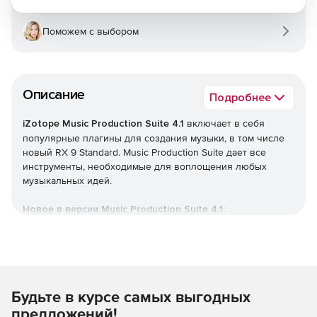
Поможем с выбором
Описание
Подробнее
iZotope Music Production Suite 4.1
включает в себя
популярные плагины для создания музыки, в том числе
новый RX 9 Standard. Music Production Suite дает все
инструменты, необходимые для воплощения любых
музыкальных идей.
Новое в версии Music Production Suite 4.1:
Благодаря новым функциям, разработанным
специально для музыкальных продюсеров, RX 9
Standard предоставляет полный контроль над звуком.
Можно очистить гудение усилителя гитарного
Будьте в курсе самых выгодных
исполнения, скрипы ладов и многое другое с
помощью Guitar De-noise. Доступно независимое
предложений!