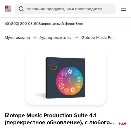
Softline
Поиск
Ме
8 (800) 200-08-60
Запрос цены
Инферит
Блог
Мультимедиа
Аудиоредакторы
iZotope Music Production Suite
iZotope Music Production Suite 4.1
(перекрестное обновление), с любого
еще
приобретенного продукта iZotope