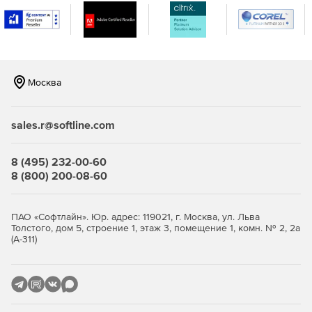
Контроль громкости. Подробные показания уровня и
возможностей управления громкостью в совершенно
новом модуле Loudness Control. Можно
контролировать громкость звука с помощью
Москва
встроенных числовых значений и гистограмм.
Обработка нескольких аудиофайлов за один проход с
sales.r@softline.com
помощью обновленного пакетного процессора Batch
Processor. Просмотр соответствующих метаданных в
аудиофайлах перед обработкой.
8 (495) 232-00-60
8 (800) 200-08-60
ПАО «Софтлайн». Юр. адрес: 119021, г. Москва, ул. Льва
Толстого, дом 5, строение 1, этаж 3, помещение 1, комн. № 2, 2а
(А-311)