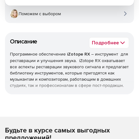
Поможем с выбором
Описание
Подробнее
Программное обеспечение
iZotope RX
– инструмент для
реставрации и улучшения звука. iZotope RX охватывает
все аспекты реставрации звукового сигнала и предлагает
библиотеку инструментов, которые пригодятся как
музыкантам и композиторам, работающим в домашних
студиях, так и профессионалам в сфере пост-продакшн.
RX Standard включает в себя спектральное
редактирование и опции оперативного устранения
проблем с шумом. Можно мгновенно решать проблемы с
записью, такие как шум кондиционеров, наружный
трафик, сотовые телефоны и микрофонные удары. Также
Будьте в курсе самых выгодных
решение может фиксировать вокальные проблемы, такие
как вздохи, работа дыхания и т. д.
предложений!