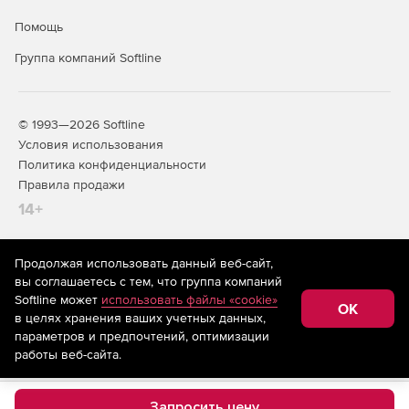
Помощь
Группа компаний Softline
© 1993—2026 Softline
Условия использования
Политика конфиденциальности
Правила продажи
14+
Продолжая использовать данный веб-сайт,
На информационном ресурсе store.softline.ru применяются
вы соглашаетесь с тем, что группа компаний
рекомендательные технологии
(информационные технологии
Softline может
использовать файлы «cookie»
предоставления информации на основе сбора,
OK
в целях хранения ваших учетных данных,
систематизации и анализа сведений, относящихся к
предпочтениям пользователей сети «Интернет»,
параметров и предпочтений, оптимизации
находящихся на территории Российской Федерации)
работы веб-сайта.
Запросить цену