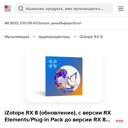
Softline
Поиск
Ме
8 (800) 200-08-60
Запрос цены
Инферит
Блог
Мультимедиа
Аудиоредакторы
iZotope RX 8
iZotope RX 8 (обновление), с версии RX
Elements/Plug-in Pack до версии RX 8
еще
Standard