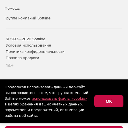
Помощь
Группа компаний Softline
© 1993—2026 Softline
Условия использования
Политика конфиденциальности
Правила продажи
14+
На информационном ресурсе store.softline.ru применяются
Продолжая использовать данный веб-сайт,
рекомендательные технологии
(информационные технологии
вы соглашаетесь с тем, что группа компаний
предоставления информации на основе сбора,
Softline может
использовать файлы «cookie»
систематизации и анализа сведений, относящихся к
OK
в целях хранения ваших учетных данных,
предпочтениям пользователей сети «Интернет»,
находящихся на территории Российской Федерации)
параметров и предпочтений, оптимизации
работы веб-сайта.