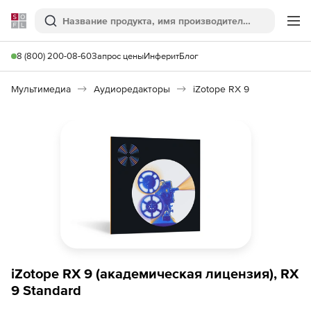
Softline
Поиск
Ме
8 (800) 200-08-60
Запрос цены
Инферит
Блог
Мультимедиа
Аудиоредакторы
iZotope RX 9
iZotope RX 9 (академическая лицензия), RX
9 Standard