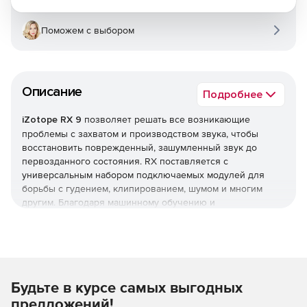
Поможем с выбором
Описание
Подробнее
iZotope RX 9
позволяет решать все возникающие
проблемы с захватом и производством звука, чтобы
восстановить поврежденный, зашумленный звук до
первозданного состояния. RX поставляется с
универсальным набором подключаемых модулей для
борьбы с гудением, клипированием, шумом и многим
другим. Благодаря машинному обучению и
вспомогательным технологиям RX может прослушивать
любое аудио и мгновенно предлагает варианты по
исправлению или улучшению.
Что нового в RX 9:
Будьте в курсе самых выгодных
Улучшенное разделение с Dialogue Isolate [только для
предложений!