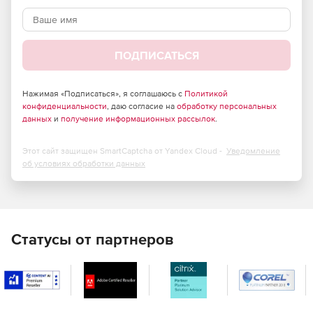
SMP for Cisco Switches содержит 88
предустановленных правил, сгруппированных по
следующим категориям: Общая, Интерфейс, Пул
памяти, Корпус, Порт, Раздел флеш-памяти.
ПОДПИСАТЬСЯ
SMP for Cisco Routers содержит 102
предустановленных правила, сгруппированных по
Нажимая «Подписаться», я соглашаюсь с
Политикой
конфиденциальности
, даю согласие на
обработку персональных
следующим категориям: Общая, Интерфейс, Пул
данных
и
получение информационных рассылок
.
памяти, Раздел флеш-памяти.
SMP for Cisco PIX Firewalls/ASA содержит 35
Этот сайт защищен SmartCaptcha от Yandex Cloud -
Уведомление
предустановленных правила, сгруппированных по
об условиях обработки данных
следующим категориям: Общая, Интерфейс.
SMP for Cisco VPN Concentrators содержит 37
предустановленных правил, сгруппированных по
следующим категориям: Общая, Интерфейс,
Статусы от партнеров
Вентиляторы, Подключения.
SMP for Cisco Wireless содержит 100
предустановленных правил, сгруппированных по
следующим категориям: Общая, Интерфейс, Пул