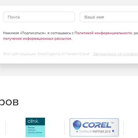
ия карты пользовательских историй
в перехода карточек между статусами. контроль пути
в зависимости от их типа.
Нажимая «Подписаться», я соглашаюсь с
Политикой конфиденциальности
, д
получение информационных рассылок
.
лятор вендора до 249 пользователей:
Этот сайт защищен SmartCaptcha от Yandex Cloud -
Уведомление об условия
Стандарт
Бизнес
Для совместной работы
Для крупных компаний с
с задачами и проектами
несколькими отделами
еров
Включены 2 любых
Включены 6 любых
модуля на выбор
модулей на выбор
от 430 руб/мес.за
от 430 руб/мес.за
пользователя
пользователя