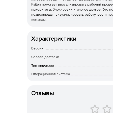
Kaiten помогает визуализировать рабочий процес
приоритеты, блокировки и многое другое. Это попу
позволяющая визуализировать работу, вести пер
команды.
С помощью Kaiten вы можете:
Характеристики
наглядно изобразить план работ для всех би
Версия
отслеживать статус задач по этапам, времени
Способ доставки
распределять нагрузку сотрудников;
Тип лицензии
выстроить прозрачное взаимодействие внут
Операционная система
Особенности доставки
Поставк
вести понятную отчетность по проектам;
Отзывы
хранить все данные по проектам в одном мес
создавать и совместно редактировать докуме