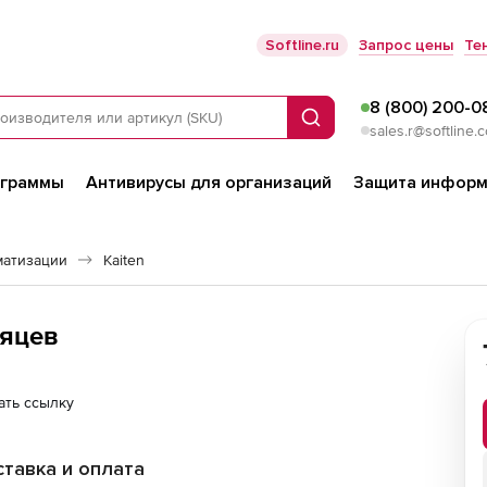
Softline.ru
Запрос цены
Те
8 (800) 200-0
Поиск
sales.r@softline.
ограммы
Антивирусы для организаций
Защита информ
матизации
Kaiten
сяцев
ать ссылку
тавка и оплата