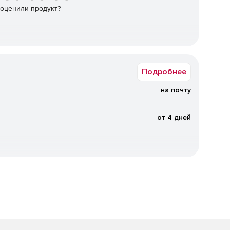
 оценили продукт?
Описание
ты, детальная визуализация процессов, WIP-лимиты
Подробнее
и, запуск спринтов, инструменты для визуализации
на почту
вок от пользователей, не имеющих доступа к доскам
от 4 дней
в, распределение ресурсов и трудозатрат
атизации повторяющихся действий с задачами
вателей, Настройка доступов для всех участников
е роли.
ени работы с задачами, отчеты по загрузке