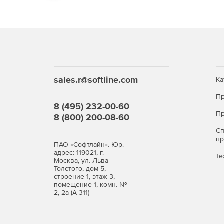
Возможности
Одна доска на
нескольких
пространствах,
отчеты
до 15
пользователей
sales.r@softline.com
Ка
модули Scrum и
Kanban
Пр
8 (495) 232-00-60
до 10 пространств
Пр
8 (800) 200-08-60
до 10 уникальных
С
п
досок
ПАО «Софтлайн». Юр.
адрес: 119021, г.
Те
до 15
Москва, ул. Льва
пользовательских
Толстого, дом 5,
строение 1, этаж 3,
полей
помещение 1, комн. №
2, 2а (А-311)
до 15 гостей
до 5
автоматизаций