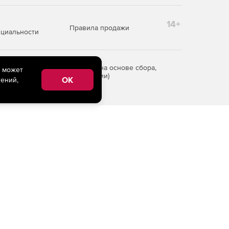
14+
Правила продажи
циальности
редоставления информации на основе сбора,
e может
рритории Российской Федерации)
OK
ений,