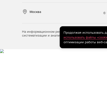
до 5 ограничений
Москва
© 
На информационном ресурсе store.softline.ru примен
Продолжая использовать дан
систематизации и анализа сведений, относящихся к 
использовать файлы «cooki
оптимизации работы веб-са