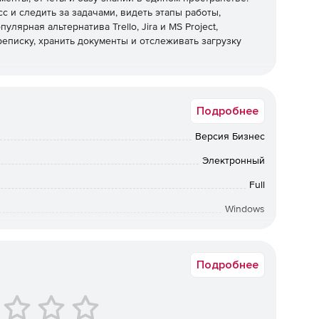
с и следить за задачами, видеть этапы работы,
лярная альтернатива Trello, Jira и MS Project,
еписку, хранить документы и отслеживать загрузку
Подробнее
знес-процессов;
Версия Бизнес
, сотрудникам;
Электронный
Full
ри команды и с внешними подрядчиками;
Windows
а в электронном виде. Срок доставки: от 1 рабочего дня.
Подробнее
те;
нты.