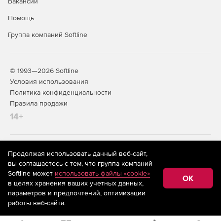
Вакансии
Помощь
Группа компаний Softline
© 1993—2026 Softline
Условия использования
Политика конфиденциальности
Правила продажи
14+
На информационном ресурсе store.softline.ru применяются
Продолжая использовать данный веб-сайт,
рекомендательные технологии
(информационные технологии
вы соглашаетесь с тем, что группа компаний
предоставления информации на основе сбора,
Softline может
использовать файлы «cookie»
систематизации и анализа сведений, относящихся к
OK
в целях хранения ваших учетных данных,
предпочтениям пользователей сети «Интернет»,
находящихся на территории Российской Федерации)
параметров и предпочтений, оптимизации
работы веб-сайта.