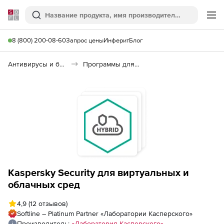
Softline
Поиск
Ме
8 (800) 200-08-60
Запрос цены
Инферит
Блог
Антивирусы и безопасность
Программы для защиты информации
Kaspersky Security для виртуальных и
облачных сред
4,9
(12 отзывов)
Softline – Platinum Partner «Лаборатории Касперского»
Производитель:
«Лаборатория Касперского»