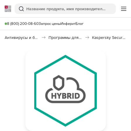
Softline
Поиск
Ме
8 (800) 200-08-60
Запрос цены
Инферит
Блог
Антивирусы и безопасность
Программы для защиты информации
Kaspersky Security для виртуальных и облачных сред