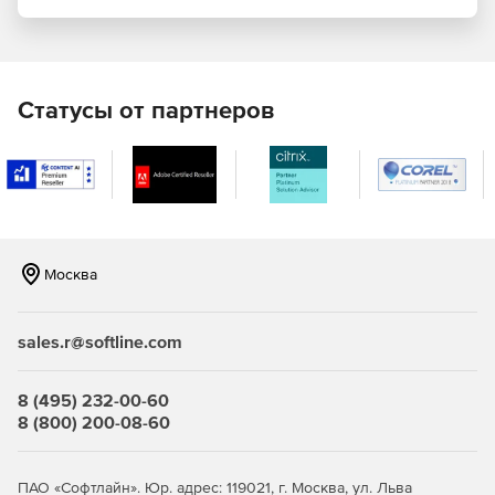
Централизованное управление защитой виртуальных
сред. Kaspersky Security для виртуальных и облачных
сред – это виртуальный компонент, который
подключается VMware vShield Endpoint для
Статусы от партнеров
предоставления функции антивирусного
сканирования. Единый механизм защиты от вирусов и
база данных доступны для каждого физического
хоста.
Единая консоль администрирования. Управление
безопасностью виртуальных машин, физического
Москва
оборудования и мобильных устройств.
Виртуализация. Kaspersky Security для виртуальных и
sales.r@softline.com
облачных сред не использует агентские компоненты,
не влияя тем самым на процессы виртуализации и
производительность ресурсов, а также исключая риск
8 (495) 232-00-60
возникновения пробелов в безопасности.
8 (800) 200-08-60
Антивирус. Технология защиты от вредоносного кода,
обладающая многочисленными наградами, а также
ПАО «Софтлайн». Юр. адрес: 119021, г. Москва, ул. Льва