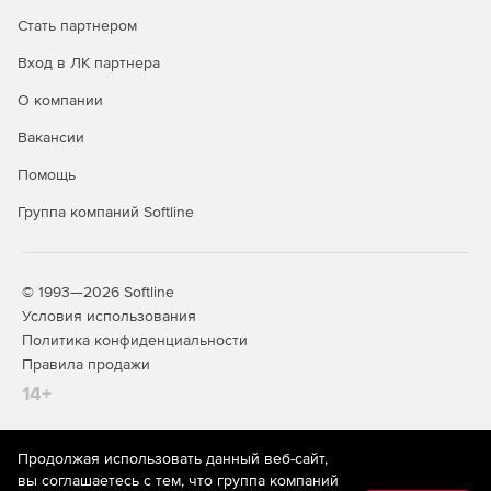
Поддержка VMware vMotion – непрерывная защита
при перемещении рабочей нагрузки с одного хоста
Стать партнером
ESXi на другой. При наличии у нового хоста лицензий
Вход в ЛК партнера
защита автоматически следует за нагрузкой, а
настройки безопасности не меняются.
О компании
Интеграция с VMware vCenter – сбор информации о
Вакансии
виртуальных машинах с vCenter, включая список
Помощь
машин и релевантные параметры. При
конфигурировании новой виртуальной машины
Группа компаний Softline
защита развертывается автоматически.
© 1993—2026 Softline
Условия использования
Политика конфиденциальности
Правила продажи
14+
Продолжая использовать данный веб-сайт,
На информационном ресурсе store.softline.ru применяются
вы соглашаетесь с тем, что группа компаний
рекомендательные технологии
(информационные технологии