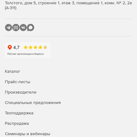
регулярные обновления баз помогают блокировать
Толстого, дом 5, строение 1, этаж 3, помещение 1, комн. № 2, 2а
существующие и новые угрозы. Модуль
(А-311)
эвристического анализа эффективно борется с
полиморфными вирусами.
Внедрение и управление:
Быстрое развертывание. Безопасность
предоставляется через виртуальный компонент,
подключаемый ко всем виртуальным машинам и
физическим серверам.
Каталог
Гибкие профили безопасности. Настройки защиты
могут легко применяться к разным группам
Прайс-листы
виртуальных машин.
Производители
Отчетность. Подробные отчеты обеспечивают
Специальные предложения
высокую видимость событий и выполненных заданий
для физических и виртуальных машин.
Техподдержка
Распродажа
Интеграция:
Семинары и вебинары