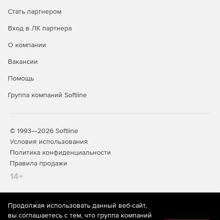
Поддержка VMware vMotion – непрерывная защита
при перемещении рабочей нагрузки с одного хоста
Стать партнером
ESXi на другой. При наличии у нового хоста лицензий
Вход в ЛК партнера
защита автоматически следует за нагрузкой, а
настройки безопасности не меняются.
О компании
Интеграция с VMware vCenter – сбор информации о
Вакансии
виртуальных машинах с vCenter, включая список
Помощь
машин и релевантные параметры. При
конфигурировании новой виртуальной машины
Группа компаний Softline
защита развертывается автоматически.
© 1993—2026 Softline
Условия использования
Политика конфиденциальности
Правила продажи
14+
Продолжая использовать данный веб-сайт,
На информационном ресурсе store.softline.ru применяются
вы соглашаетесь с тем, что группа компаний
рекомендательные технологии
(информационные технологии