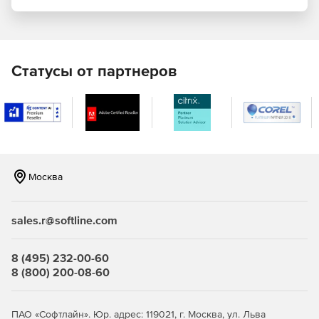
Централизованное управление защитой виртуальных
сред. Kaspersky Security для виртуальных и облачных
сред – это виртуальный компонент, который
подключается VMware vShield Endpoint для
Статусы от партнеров
предоставления функции антивирусного
сканирования. Единый механизм защиты от вирусов и
база данных доступны для каждого физического
хоста.
Единая консоль администрирования. Управление
безопасностью виртуальных машин, физического
Москва
оборудования и мобильных устройств.
Виртуализация. Kaspersky Security для виртуальных и
sales.r@softline.com
облачных сред не использует агентские компоненты,
не влияя тем самым на процессы виртуализации и
производительность ресурсов, а также исключая риск
8 (495) 232-00-60
возникновения пробелов в безопасности.
8 (800) 200-08-60
Антивирус. Технология защиты от вредоносного кода,
обладающая многочисленными наградами, а также
ПАО «Софтлайн». Юр. адрес: 119021, г. Москва, ул. Льва