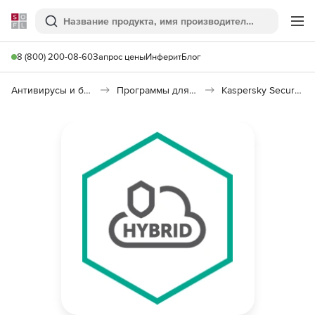
Softline
Поиск
Ме
8 (800) 200-08-60
Запрос цены
Инферит
Блог
Антивирусы и безопасность
Программы для защиты информации
Kaspersky Security для виртуальных и облачных сред