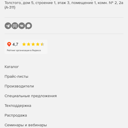
регулярные обновления баз помогают блокировать
Толстого, дом 5, строение 1, этаж 3, помещение 1, комн. № 2, 2а
существующие и новые угрозы. Модуль
(А-311)
эвристического анализа эффективно борется с
полиморфными вирусами.
Внедрение и управление:
Быстрое развертывание. Безопасность
предоставляется через виртуальный компонент,
подключаемый ко всем виртуальным машинам и
физическим серверам.
Каталог
Гибкие профили безопасности. Настройки защиты
могут легко применяться к разным группам
Прайс-листы
виртуальных машин.
Производители
Отчетность. Подробные отчеты обеспечивают
Специальные предложения
высокую видимость событий и выполненных заданий
для физических и виртуальных машин.
Техподдержка
Распродажа
Интеграция:
Семинары и вебинары