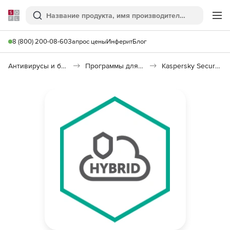
Softline
Поиск
Ме
8 (800) 200-08-60
Запрос цены
Инферит
Блог
Антивирусы и безопасность
Программы для защиты информации
Kaspersky Security для виртуальных и облачных сред