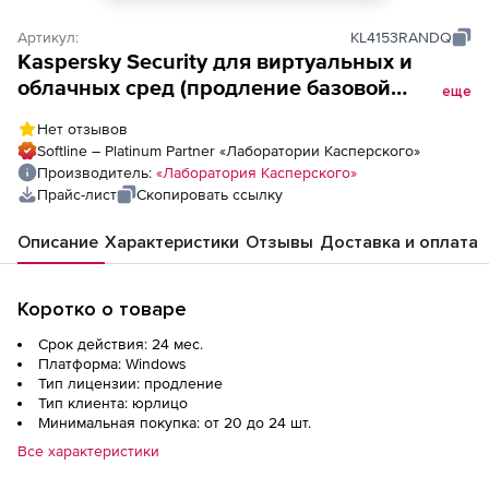
Артикул:
KL4153RANDQ
Kaspersky Security для виртуальных и
облачных сред (продление базовой
еще
лицензии Desktop Enterprise Edition для
Нет отзывов
академических учреждений), Электронная
Softline – Platinum Partner «Лаборатории Касперского»
лицензия на 2 года по количеству
Производитель:
«Лаборатория Касперского»
виртуальных рабочих станций
Прайс-лист
Скопировать ссылку
Описание
Характеристики
Отзывы
Доставка и оплата
Коротко о товаре
Срок действия: 24 мес.
Платформа: Windows
Тип лицензии: продление
Тип клиента: юрлицо
Минимальная покупка: от 20 до 24 шт.
Все характеристики