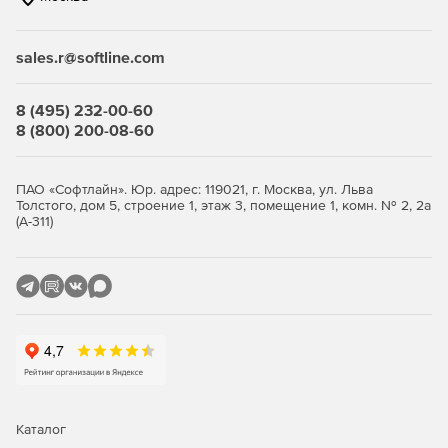
связанные с соблюдением нормативных актов.
sales.r@softline.com
Ключевые функции
8 (495) 232-00-60
Безопасность виртуальной среды и
8 (800) 200-08-60
инфраструктуры виртуальных
рабочих столов
ПАО «Софтлайн». Юр. адрес: 119021, г. Москва, ул. Льва
Толстого, дом 5, строение 1, этаж 3, помещение 1, комн. № 2, 2а
(А-311)
Максимально эффективное использование ресурсов с
сохранением высокого уровня защиты.
Легковесные агенты снижают потребление ресурсов
виртуализации до 30%, обеспечивая оптимизацию
производительности.
Поддержка широкого спектра платформ
виртуализации серверов и инфраструктур VDI.
Интеллектуальная оптимизация, такая как общий кэш,
Каталог
существенно снижает нагрузку на IT-инфраструктуру.