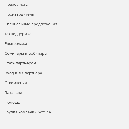
Прайс-листы
Безопасность в публичных облаках
Производители
Полная видимость всех облачных рабочих нагрузок
Специальные предложения
через API-интерфейсы публичных облачных
Техподдержка
сервисов.
Распродажа
Управление всеми аспектами безопасности удобно и
централизованно через единую панель управления.
Семинары и вебинары
Автоматизация политики безопасности и
Стать партнером
масштабируемости для надежной защиты облачной
Вход в ЛК партнера
среды.
О компании
Вакансии
Покупайте Kaspersky Security для виртуальных и
Помощь
облачных сред и успешно отражайте самые сложные
атаки.
Группа компаний Softline