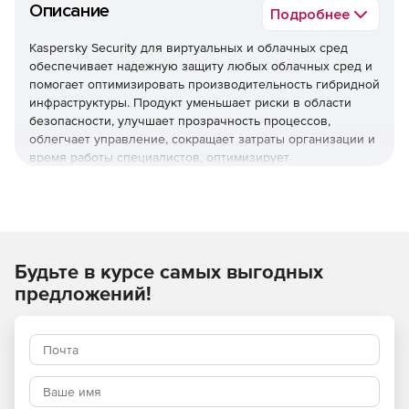
Описание
Подробнее
Kaspersky Security для виртуальных и облачных сред
обеспечивает надежную защиту любых облачных сред и
помогает оптимизировать производительность гибридной
инфраструктуры. Продукт уменьшает риски в области
безопасности, улучшает прозрачность процессов,
облегчает управление, сокращает затраты организации и
время работы специалистов, оптимизирует
использование ресурсов виртуализации и помогает
соблюдать нормативные требования.
Используйте Kaspersky Security для виртуальных и
облачных сред, чтобы повысить устойчивость бизнеса
Будьте в курсе самых выгодных
к угрозам разной сложности.
предложений!
Основные преимущества
Надежная защита мирового уровня
Многоуровневые технологии проактивной защиты
обеспечивают эффективное противостояние различным