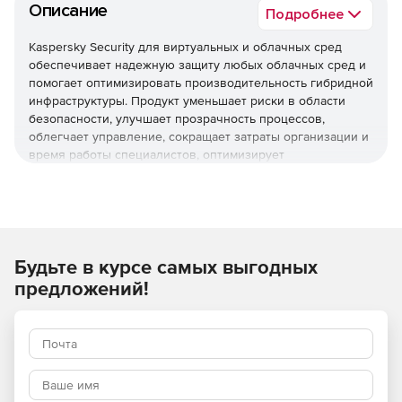
Описание
Подробнее
Kaspersky Security для виртуальных и облачных сред
обеспечивает надежную защиту любых облачных сред и
помогает оптимизировать производительность гибридной
инфраструктуры. Продукт уменьшает риски в области
безопасности, улучшает прозрачность процессов,
облегчает управление, сокращает затраты организации и
время работы специалистов, оптимизирует
использование ресурсов виртуализации и помогает
соблюдать нормативные требования.
Используйте Kaspersky Security для виртуальных и
облачных сред, чтобы повысить устойчивость бизнеса
Будьте в курсе самых выгодных
к угрозам разной сложности.
предложений!
Основные преимущества
Надежная защита мирового уровня
Многоуровневые технологии проактивной защиты
обеспечивают эффективное противостояние различным