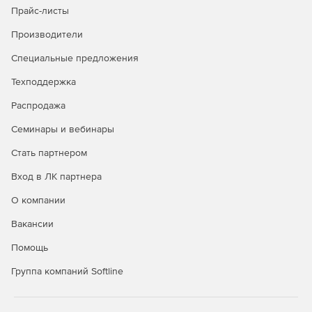
Прайс-листы
Безопасность в публичных облаках
Производители
Полная видимость всех облачных рабочих нагрузок
Специальные предложения
через API-интерфейсы публичных облачных
Техподдержка
сервисов.
Распродажа
Управление всеми аспектами безопасности удобно и
централизованно через единую панель управления.
Семинары и вебинары
Автоматизация политики безопасности и
Стать партнером
масштабируемости для надежной защиты облачной
Вход в ЛК партнера
среды.
О компании
Вакансии
Покупайте Kaspersky Security для виртуальных и
Помощь
облачных сред и успешно отражайте самые сложные
атаки.
Группа компаний Softline