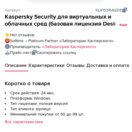
Артикул:
KL4153RAQDE
Kaspersky Security для виртуальных и
облачных сред (базовая лицензия Desktop
еще
Enterprise Edition для академических
Нет отзывов
учреждений), Электронная лицензия на 2
Softline – Platinum Partner «Лаборатории Касперского»
года по количеству виртуальных рабочих
Производитель:
«Лаборатория Касперского»
станций
Прайс-лист
Скопировать ссылку
Описание
Характеристики
Отзывы
Доставка и оплата
Коротко о товаре
Срок действия: 24 мес.
Платформа: Windows
Тип лицензии: полная версия
Тип клиента: юрлицо
Минимальная покупка: от 50 до 99 шт.
Все характеристики