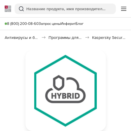
Softline
Поиск
Ме
8 (800) 200-08-60
Запрос цены
Инферит
Блог
Антивирусы и безопасность
Программы для защиты информации
Kaspersky Security для виртуальных и облачных сред