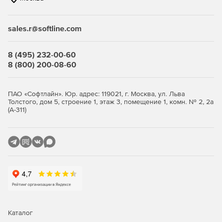
связанные с соблюдением нормативных актов.
sales.r@softline.com
Ключевые функции
8 (495) 232-00-60
Безопасность виртуальной среды и
8 (800) 200-08-60
инфраструктуры виртуальных
рабочих столов
ПАО «Софтлайн». Юр. адрес: 119021, г. Москва, ул. Льва
Толстого, дом 5, строение 1, этаж 3, помещение 1, комн. № 2, 2а
(А-311)
Максимально эффективное использование ресурсов с
сохранением высокого уровня защиты.
Легковесные агенты снижают потребление ресурсов
виртуализации до 30%, обеспечивая оптимизацию
производительности.
Поддержка широкого спектра платформ
виртуализации серверов и инфраструктур VDI.
Интеллектуальная оптимизация, такая как общий кэш,
Каталог
существенно снижает нагрузку на IT-инфраструктуру.