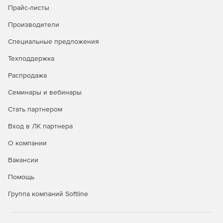
Прайс-листы
Безопасность в публичных облаках
Производители
Полная видимость всех облачных рабочих нагрузок
Специальные предложения
через API-интерфейсы публичных облачных
Техподдержка
сервисов.
Распродажа
Управление всеми аспектами безопасности удобно и
централизованно через единую панель управления.
Семинары и вебинары
Автоматизация политики безопасности и
Стать партнером
масштабируемости для надежной защиты облачной
Вход в ЛК партнера
среды.
О компании
Вакансии
Покупайте Kaspersky Security для виртуальных и
Помощь
облачных сред и успешно отражайте самые сложные
атаки.
Группа компаний Softline