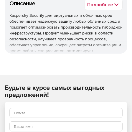
Описание
Подробнее
Kaspersky Security для виртуальных и облачных сред
обеспечивает надежную защиту любых облачных сред и
помогает оптимизировать производительность гибридной
инфраструктуры. Продукт уменьшает риски в области
безопасности, улучшает прозрачность процессов,
облегчает управление, сокращает затраты организации и
время работы специалистов, оптимизирует
использование ресурсов виртуализации и помогает
соблюдать нормативные требования.
Используйте Kaspersky Security для виртуальных и
облачных сред, чтобы повысить устойчивость бизнеса
Будьте в курсе самых выгодных
к угрозам разной сложности.
предложений!
Основные преимущества
Надежная защита мирового уровня
Многоуровневые технологии проактивной защиты
обеспечивают эффективное противостояние различным