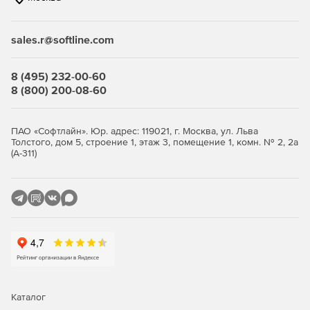
связанные с соблюдением нормативных актов.
sales.r@softline.com
Ключевые функции
8 (495) 232-00-60
Безопасность виртуальной среды и
8 (800) 200-08-60
инфраструктуры виртуальных
рабочих столов
ПАО «Софтлайн». Юр. адрес: 119021, г. Москва, ул. Льва
Толстого, дом 5, строение 1, этаж 3, помещение 1, комн. № 2, 2а
(А-311)
Максимально эффективное использование ресурсов с
сохранением высокого уровня защиты.
Легковесные агенты снижают потребление ресурсов
виртуализации до 30%, обеспечивая оптимизацию
производительности.
Поддержка широкого спектра платформ
виртуализации серверов и инфраструктур VDI.
Интеллектуальная оптимизация, такая как общий кэш,
Каталог
существенно снижает нагрузку на IT-инфраструктуру.