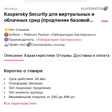
Артикул:
KL4153RATDQ
Kaspersky Security для виртуальных и
облачных сред (продление базовой
еще
лицензии Desktop Enterprise Edition для
Нет отзывов
академических учреждений), Электронная
Softline – Platinum Partner «Лаборатории Касперского»
лицензия на 2 года по количеству
Производитель:
«Лаборатория Касперского»
виртуальных рабочих станций
Прайс-лист
Скопировать ссылку
Описание
Характеристики
Отзывы
Доставка и оплата
Коротко о товаре
Срок действия: 24 мес.
Платформа: Windows
Тип лицензии: продление
Тип клиента: юрлицо
Минимальная покупка: от 250 до 499 шт.
Все характеристики