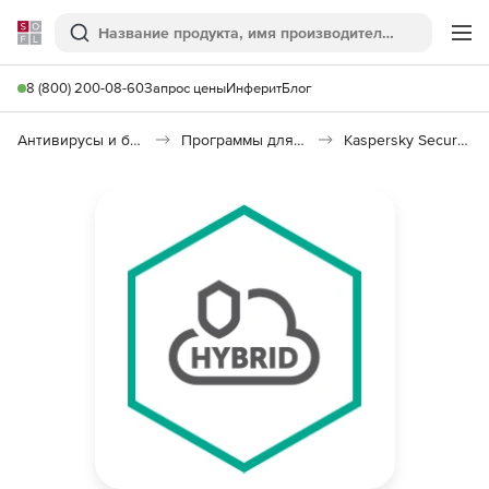
Softline
Поиск
Ме
8 (800) 200-08-60
Запрос цены
Инферит
Блог
Антивирусы и безопасность
Программы для защиты информации
Kaspersky Security для виртуальных и облачных сред