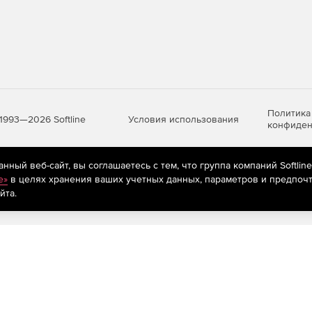
Политика
Условия использования
1993—2026 Softline
конфиден
ный веб-сайт, вы соглашаетесь с тем, что группа компаний Softlin
яются
рекомендательные технологии
(информационные технологии п
e»
в целях хранения ваших учетных данных, параметров и предпочт
предпочтениям пользователей сети «Интернет», находящихся на те
йта.