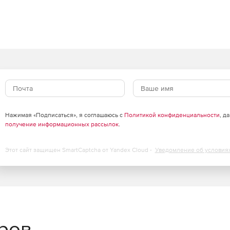
в
сурсов с сохранением высокого уровня защиты.
есурсов виртуализации до 30%, обеспечивая
ализации серверов и инфраструктур VDI.
щий кэш, существенно снижает нагрузку на IT-
Нажимая «Подписаться», я соглашаюсь с
Политикой конфиденциальности
, д
получение информационных рассылок
.
облаках
Этот сайт защищен SmartCaptcha от Yandex Cloud -
Уведомление об условия
агрузок через API-интерфейсы публичных облачных
удобно и централизованно через единую панель
еров
сштабируемости для надежной защиты облачной среды.