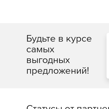
виртуальных рабочих столо
Максимально эффективное использование ре
Легковесные агенты снижают потребление р
оптимизацию производительности.
Будьте в курсе
Поддержка широкого спектра платформ вирту
самых
Интеллектуальная оптимизация, такая как об
инфраструктуру.
выгодных
Безопасность в публичных 
предложений!
Полная видимость всех облачных рабочих н
сервисов.
Управление всеми аспектами безопасности 
управления.
Статусы от партн
Автоматизация политики безопасности и ма