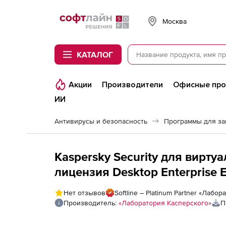
Softline
Москва
КАТАЛОГ
Акции
Производители
Офисные пр
ИИ
Антивирусы и безопасность
Программы для з
Kaspersky Security для виртуальных и облачных ср
лицензия Desktop Enterprise 
учреждений), Электронная ли
Нет отзывов
Softline – Platinum Partner «Лабо
виртуальных рабочих станци
Производитель:
«Лаборатория Касперского»
П