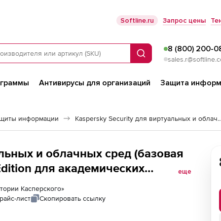
Softline.ru
Запрос цены
Те
8 (800) 200-0
Поиск
sales.r@softline.
ограммы
Антивирусы для организаций
Защита информ
ащиты информации
Kaspersky Security для виртуальных 
ед (базовая
Edition для академических
еще
цензия на 2 года по количеству
ратории Касперского»
й
райс-лист
Скопировать ссылку