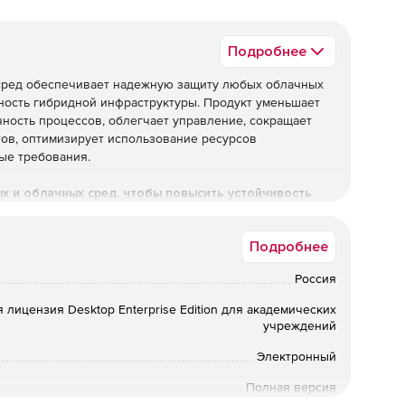
Подробнее
х сред обеспечивает надежную защиту любых облачных
ность гибридной инфраструктуры. Продукт уменьшает
чность процессов, облегчает управление, сокращает
тов, оптимизирует использование ресурсов
ые требования.
ых и облачных сред, чтобы повысить устойчивость
Подробнее
Россия
 уровня
 лицензия Desktop Enterprise Edition для академических
учреждений
ты обеспечивают эффективное противостояние
осное ПО, фишинговые атаки и другие современные
Электронный
Полная версия