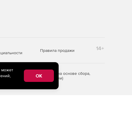
14+
Правила продажи
циальности
e может
редоставления информации на основе сбора,
OK
ений,
рритории Российской Федерации)