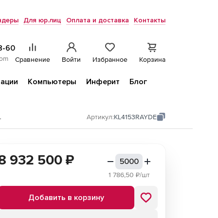
ндеры
Для юр.лиц
Оплата и доставка
Контакты
8-60
com
Сравнение
Войти
Избранное
Корзина
ации
Компьютеры
Инферит
Блог
и облачных сред
Артикул:
KL4153RAYDE
8 932 500
₽
1 786,50
₽/шт
Добавить в корзину