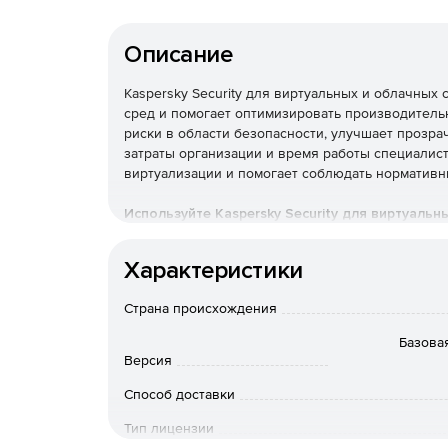
Описание
Kaspersky Security для виртуальных и облачны
сред и помогает оптимизировать производитель
риски в области безопасности, улучшает прозра
затраты организации и время работы специалис
виртуализации и помогает соблюдать нормативн
Используйте Kaspersky Security для виртуальн
бизнеса к угрозам разной сложности.
Характеристики
Основные преимущества
Страна происхождения
Надежная защита мирового
Базовая
Версия
Многоуровневые технологии проактивной защи
различным видам киберугроз, таким как вредон
Способ доставки
опасности.
Тип лицензии