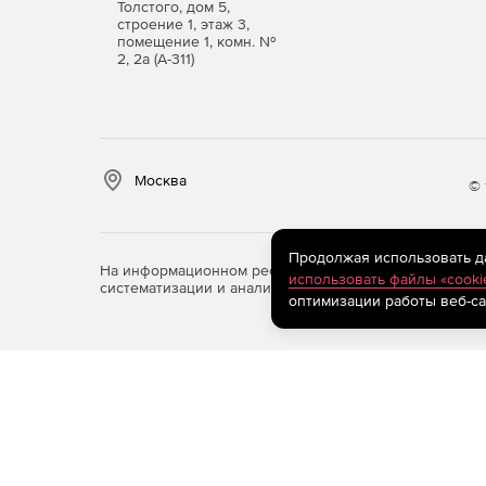
Толстого, дом 5,
строение 1, этаж 3,
помещение 1, комн. №
2, 2а (А-311)
Москва
© 
Продолжая использовать дан
На информационном ресурсе store.softline.ru примен
использовать файлы «cooki
систематизации и анализа сведений, относящихся к 
оптимизации работы веб-са