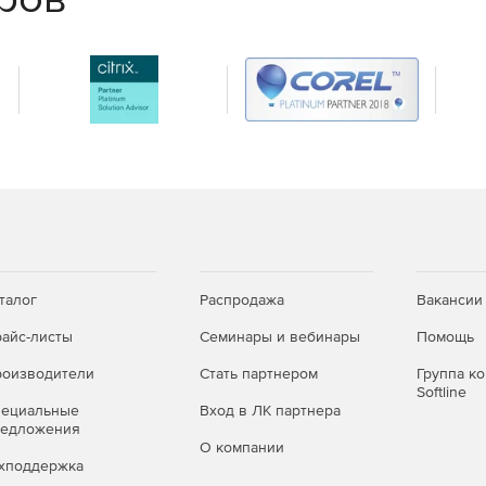
х и облачных сред и успешно отражайте самые
талог
Распродажа
Вакансии
айс-листы
Семинары и вебинары
Помощь
оизводители
Стать партнером
Группа к
Softline
пециальные
Вход в ЛК партнера
редложения
О компании
хподдержка