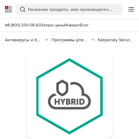
Softline
Поиск
Ме
8 (800) 200-08-60
Запрос цены
Инферит
Блог
Антивирусы и безопасность
Программы для защиты информации
Kaspersky Security для виртуальных и облачных сред