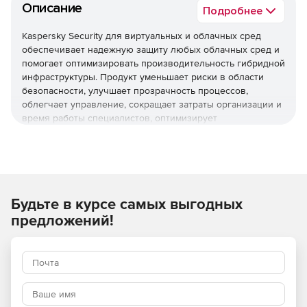
Описание
Подробнее
Kaspersky Security для виртуальных и облачных сред
обеспечивает надежную защиту любых облачных сред и
помогает оптимизировать производительность гибридной
инфраструктуры. Продукт уменьшает риски в области
безопасности, улучшает прозрачность процессов,
облегчает управление, сокращает затраты организации и
время работы специалистов, оптимизирует
использование ресурсов виртуализации и помогает
соблюдать нормативные требования.
Используйте Kaspersky Security для виртуальных и
облачных сред, чтобы повысить устойчивость бизнеса
Будьте в курсе самых выгодных
к угрозам разной сложности.
предложений!
Основные преимущества
Надежная защита мирового уровня
Многоуровневые технологии проактивной защиты
обеспечивают эффективное противостояние различным