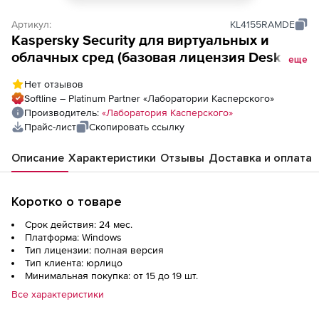
Артикул:
KL4155RAMDE
Kaspersky Security для виртуальных и
облачных сред (базовая лицензия Desktop
еще
для академических учреждений),
Нет отзывов
Электронная лицензия на 2 года по
Softline – Platinum Partner «Лаборатории Касперского»
количеству виртуальных рабочих станций
Производитель:
«Лаборатория Касперского»
Прайс-лист
Скопировать ссылку
Описание
Характеристики
Отзывы
Доставка и оплата
Коротко о товаре
Срок действия: 24 мес.
Платформа: Windows
Тип лицензии: полная версия
Тип клиента: юрлицо
Минимальная покупка: от 15 до 19 шт.
Все характеристики