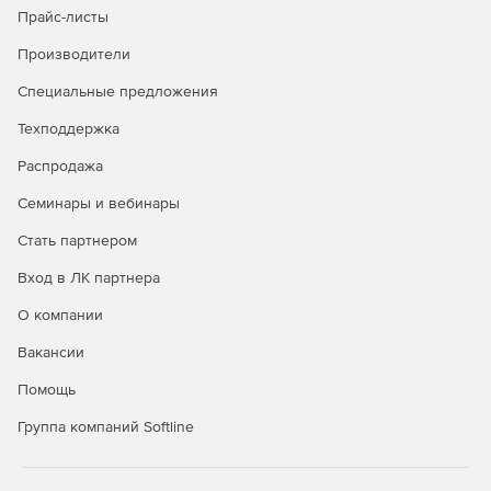
Прайс-листы
Безопасность в публичных облаках
Производители
Полная видимость всех облачных рабочих нагрузок
Специальные предложения
через API-интерфейсы публичных облачных
Техподдержка
сервисов.
Распродажа
Управление всеми аспектами безопасности удобно и
централизованно через единую панель управления.
Семинары и вебинары
Автоматизация политики безопасности и
Стать партнером
масштабируемости для надежной защиты облачной
Вход в ЛК партнера
среды.
О компании
Вакансии
Покупайте Kaspersky Security для виртуальных и
Помощь
облачных сред и успешно отражайте самые сложные
атаки.
Группа компаний Softline