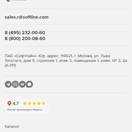
связанные с соблюдением нормативных актов.
sales.r@softline.com
Ключевые функции
8 (495) 232-00-60
Безопасность виртуальной среды и
8 (800) 200-08-60
инфраструктуры виртуальных
рабочих столов
ПАО «Софтлайн». Юр. адрес: 119021, г. Москва, ул. Льва
Толстого, дом 5, строение 1, этаж 3, помещение 1, комн. № 2, 2а
(А-311)
Максимально эффективное использование ресурсов с
сохранением высокого уровня защиты.
Легковесные агенты снижают потребление ресурсов
виртуализации до 30%, обеспечивая оптимизацию
производительности.
Поддержка широкого спектра платформ
виртуализации серверов и инфраструктур VDI.
Интеллектуальная оптимизация, такая как общий кэш,
Каталог
существенно снижает нагрузку на IT-инфраструктуру.