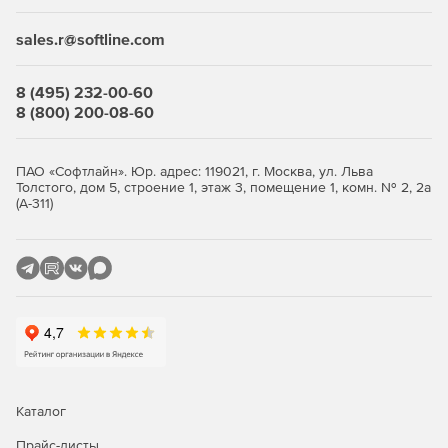
безопасности.
sales.r@softline.com
Интеграция с SIEM-системами для мониторинга и
анализа событий безопасности.
8 (495) 232-00-60
Поддержка мобильных платформ (iOS, Android) и
8 (800) 200-08-60
операционных систем Windows, Mac, Linux.
Защита почтовых ящиков – Kaspersky Secure Mail
ПАО «Софтлайн». Юр. адрес: 119021, г. Москва, ул. Льва
Gateway.
Толстого, дом 5, строение 1, этаж 3, помещение 1, комн. № 2, 2а
(А-311)
Управление мобильными устройствами – Kaspersky
Secure Mobility Management.
Преимущества для бизнеса
Решение помогает компаниям повысить уровень защиты
данных и сохранить конфиденциальность бизнес-
информации. Расширенный контроль и мониторинг
сетевой активности позволяют вовремя выявлять
подозрительные операции и предотвращать утечки.
Каталог
Автоматизация задач развертывания и обновления ПО
Прайс-листы
значительно снижает эксплуатационные расходы и