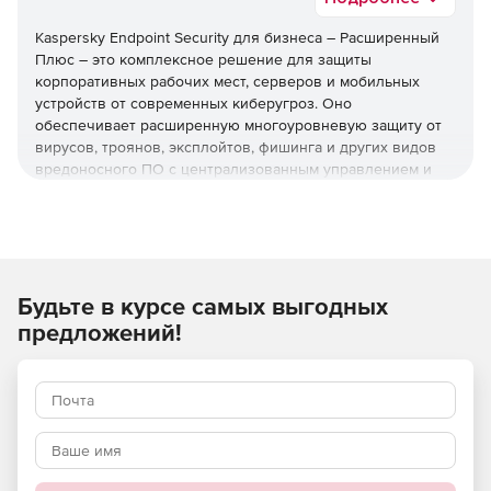
Kaspersky Endpoint Security для бизнеса – Расширенный
Плюс – это комплексное решение для защиты
корпоративных рабочих мест, серверов и мобильных
устройств от современных киберугроз. Оно
обеспечивает расширенную многоуровневую защиту от
вирусов, троянов, эксплойтов, фишинга и других видов
вредоносного ПО с централизованным управлением и
дополнительными функциями безопасности для
предотвращения утечек данных и атак нулевого дня.
Используйте Kaspersky Endpoint Security для бизнеса –
Расширенный Плюс для организации проактивной
защиты от сложных кибератак и оптимизации ИТ-
Будьте в курсе самых выгодных
процессов в сфере безопасности на предприятии.
предложений!
Основные возможности
Kaspersky Endpoint Security для бизнеса Расширенный
Плюс включает все функции базовой и стандартной
версии, а также дополнительные технологии: