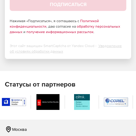
Установка на 10-14 устройств.
ПОДПИСАТЬСЯ
Обнаружение и исправление уязвимостей в
операционных системах и приложениях, что снижает
Нажимая «Подписаться», я соглашаюсь с
Политикой
конфиденциальности
поверхность атаки.
, даю согласие на
обработку персональных
данных
и
получение информационных рассылок
.
Автоматизация развертывания операционных систем
и программного обеспечения, экономя время ИТ-
Этот сайт защищен SmartCaptcha от Yandex Cloud -
Уведомление
администраторов.
об условиях обработки данных
Централизованное управление через облачную или
веб-консоль, упрощающее контроль над
безопасностью всей корпоративной сети.
Статусы от партнеров
Шифрование данных для предотвращения утечки
информации с потерянных или украденных устройств.
Усиленный контроль устройств и веб-контроль для
предотвращения кражи корпоративной информации.
Защита от эксплойтов и атак нулевого дня,
Москва
обеспечивающая дополнительный уровень