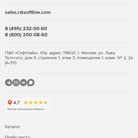
доступа, позволяющие ограничивать доступ к данным
только авторизованным пользователям. Это помогает
sales.r@softline.com
предотвращать несанкционированный доступ к
конфиденциальной информации.
8 (495) 232-00-60
Шифрование данных
8 (800) 200-08-60
Kaspersky предлагает средства шифрования данных, что
обеспечивает дополнительный уровень защиты в случае
ПАО «Софтлайн». Юр. адрес: 119021, г. Москва, ул. Льва
утечки или несанкционированного доступа. Шифрование
Толстого, дом 5, строение 1, этаж 3, помещение 1, комн. № 2, 2а
(А-311)
помогает сохранить конфиденциальность информации,
хранящейся на серверах.
Мониторинг и аналитика
Системы безопасности Kaspersky обеспечивают
мониторинг событий и предоставляют аналитику,
позволяющую выявлять потенциальные угрозы. Это
позволяет оперативно реагировать на инциденты
безопасности и предотвращать их.
Каталог
Совместимость и легкость
Прайс-листы