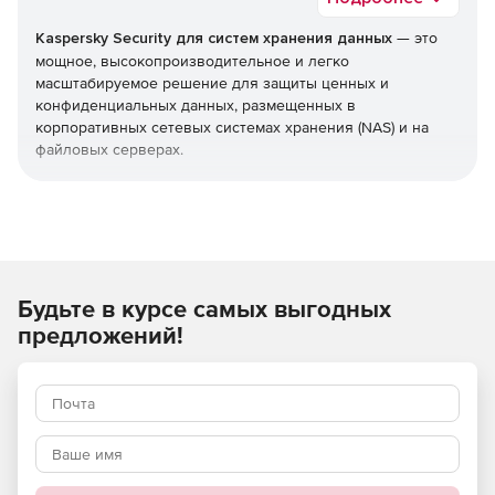
Kaspersky Security для систем хранения данных
— это
мощное, высокопроизводительное и легко
масштабируемое решение для защиты ценных и
конфиденциальных данных, размещенных в
корпоративных сетевых системах хранения (NAS) и на
файловых серверах.
Тесная интеграция с защищаемыми системами позволяет
обеспечить гибкость, масштабируемость и высокую
эффективность решения, без снижения
производительности систем хранения и скорости работы
пользователей.
Будьте в курсе самых выгодных
Используйте Kaspersky Security для систем хранения
предложений!
данных и получите максимальный уровень защиты от
нежелательных кибератак!