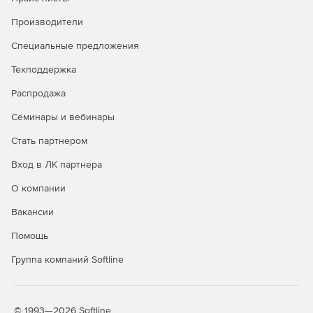
внедрения
Производители
Решения Kaspersky разрабатываются с учетом
совместимости с различными системами хранения
Специальные предложения
данных, что облегчает их внедрение в существующую
Техподдержка
инфраструктуру бизнеса.
Распродажа
Обновления и поддержка
Семинары и вебинары
Регулярные обновления и техническая поддержка со
Стать партнером
стороны Kaspersky помогают бизнесу быть на шаг
впереди в отношении новых угроз и обеспечивать
Вход в ЛК партнера
надежную защиту с течением времени.
О компании
Соблюдение нормативов и
Вакансии
стандартов
Помощь
Использование решений Kaspersky помогает бизнесу
соблюдать требования законодательства и стандартов
Группа компаний Softline
безопасности, что особенно важно в регулируемых
отраслях.
© 1993—2026 Softline