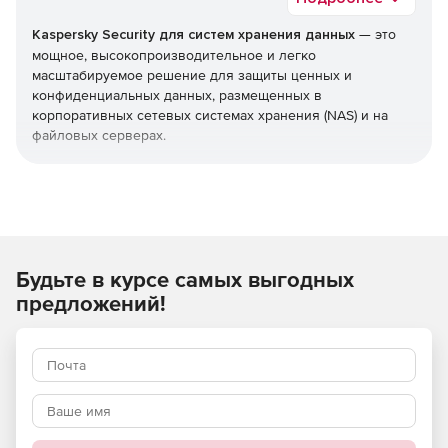
Kaspersky Security для систем хранения данных
— это
мощное, высокопроизводительное и легко
масштабируемое решение для защиты ценных и
конфиденциальных данных, размещенных в
корпоративных сетевых системах хранения (NAS) и на
файловых серверах.
Тесная интеграция с защищаемыми системами позволяет
обеспечить гибкость, масштабируемость и высокую
эффективность решения, без снижения
производительности систем хранения и скорости работы
пользователей.
Будьте в курсе самых выгодных
Используйте Kaspersky Security для систем хранения
предложений!
данных и получите максимальный уровень защиты от
нежелательных кибератак!