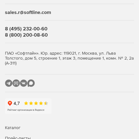
доступа, позволяющие ограничивать доступ к данным
только авторизованным пользователям. Это помогает
sales.r@softline.com
предотвращать несанкционированный доступ к
конфиденциальной информации.
8 (495) 232-00-60
Шифрование данных
8 (800) 200-08-60
Kaspersky предлагает средства шифрования данных, что
обеспечивает дополнительный уровень защиты в случае
ПАО «Софтлайн». Юр. адрес: 119021, г. Москва, ул. Льва
утечки или несанкционированного доступа. Шифрование
Толстого, дом 5, строение 1, этаж 3, помещение 1, комн. № 2, 2а
(А-311)
помогает сохранить конфиденциальность информации,
хранящейся на серверах.
Мониторинг и аналитика
Системы безопасности Kaspersky обеспечивают
мониторинг событий и предоставляют аналитику,
позволяющую выявлять потенциальные угрозы. Это
позволяет оперативно реагировать на инциденты
безопасности и предотвращать их.
Каталог
Совместимость и легкость
Прайс-листы