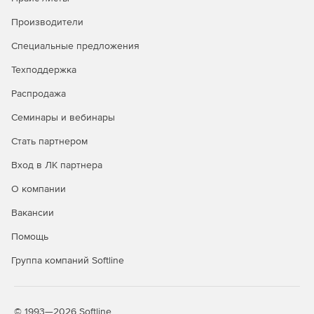
внедрения
Производители
Решения Kaspersky разрабатываются с учетом
совместимости с различными системами хранения
Специальные предложения
данных, что облегчает их внедрение в существующую
Техподдержка
инфраструктуру бизнеса.
Распродажа
Обновления и поддержка
Семинары и вебинары
Регулярные обновления и техническая поддержка со
Стать партнером
стороны Kaspersky помогают бизнесу быть на шаг
впереди в отношении новых угроз и обеспечивать
Вход в ЛК партнера
надежную защиту с течением времени.
О компании
Соблюдение нормативов и
Вакансии
стандартов
Помощь
Использование решений Kaspersky помогает бизнесу
соблюдать требования законодательства и стандартов
Группа компаний Softline
безопасности, что особенно важно в регулируемых
отраслях.
© 1993—2026 Softline