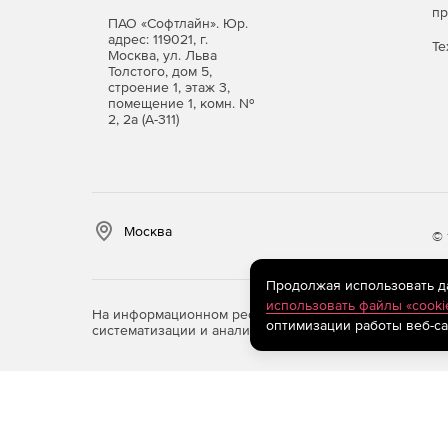
п
ПАО «Софтлайн». Юр.
адрес: 119021, г.
Те
Москва, ул. Льва
Толстого, дом 5,
строение 1, этаж 3,
помещение 1, комн. №
2, 2а (А-311)
Москва
© 
Продолжая использовать дан
использовать файлы «cooki
На информационном ресурсе store.softline.ru примен
оптимизации работы веб-са
систематизации и анализа сведений, относящихся к 
Состав продукта
Одна лицензия позволяет активировать следую