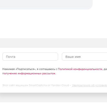
о для предотвращения потери или повреждения важной
нтроля доступа, позволяющие ограничивать доступ к
 Это помогает предотвращать несанкционированный
ных, что обеспечивает дополнительный уровень защиты
тупа. Шифрование помогает сохранить
а серверах.
Нажимая «Подписаться», я соглашаюсь с
Политикой конфиденциальности
, д
получение информационных рассылок
.
Этот сайт защищен SmartCaptcha от Yandex Cloud -
Уведомление об условия
мониторинг событий и предоставляют аналитику,
Это позволяет оперативно реагировать на инциденты