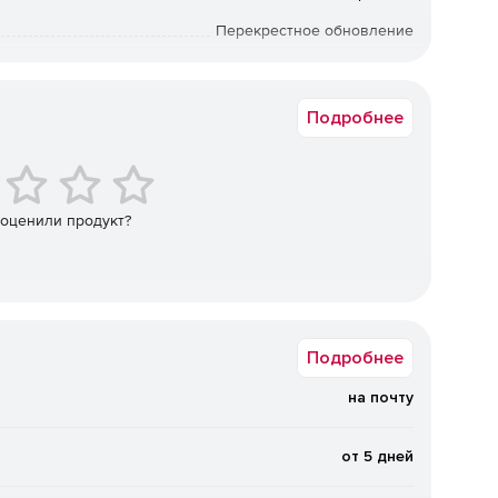
Перекрестное обновление
24 мес.
Подробнее
 оценили продукт?
Подробнее
а:
на почту
грамм и вирусов
от 5 дней
личных видов вредоносных программ и вирусов, которые