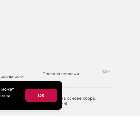
14+
Правила продажи
циальности
e может
OK
ений,
редоставления информации на основе сбора,
рритории Российской Федерации)