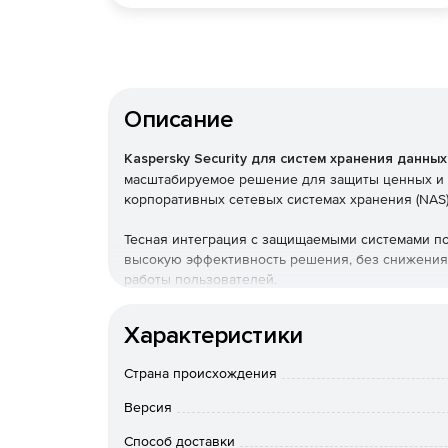
Описание
Kaspersky Security для систем хранения данных
масштабируемое решение для защиты ценных и
корпоративных сетевых системах хранения (NAS)
Тесная интеграция с защищаемыми системами по
высокую эффективность решения, без снижения 
работы пользователей.
Используйте Kaspersky Security для систем хр
Характеристики
защиты от нежелательных кибератак!
Страна происхождения
Версия
Способ доставки