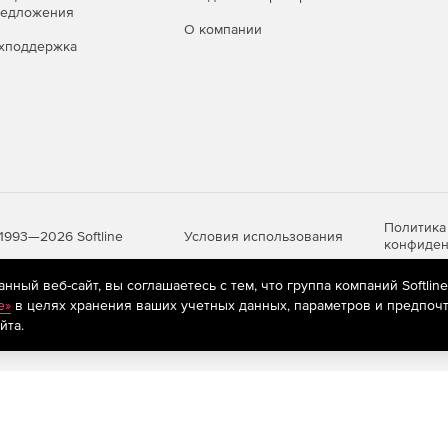
редложения
О компании
хподдержка
Политика
Условия использования
1993—2026 Softline
конфиден
ный веб-сайт, вы соглашаетесь с тем, что группа компаний Softlin
e»
в целях хранения ваших учетных данных, параметров и предпочт
яются
рекомендательные технологии
(информационные технологии п
йта.
предпочтениям пользователей сети «Интернет», находящихся на те
щие приложения: