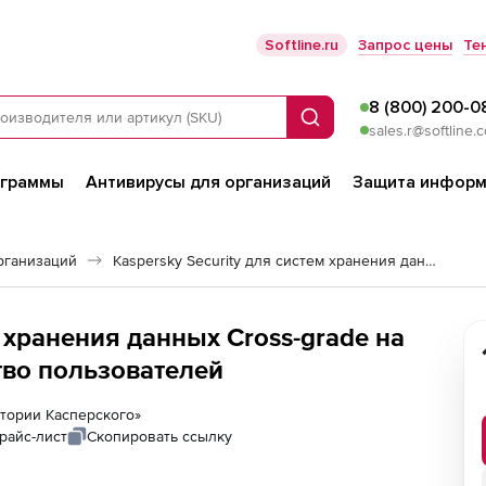
Softline.ru
Запрос цены
Те
8 (800) 200-0
Поиск
sales.r@softline.
ограммы
Антивирусы для организаций
Защита информ
рганизаций
Kaspersky Security для систем хранения данных
м хранения данных Cross-grade на
тво пользователей
ратории Касперского»
райс-лист
Скопировать ссылку