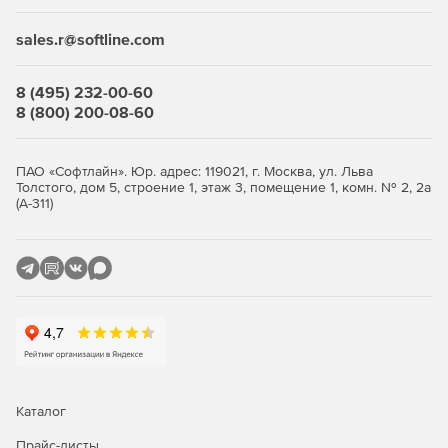
доступа, позволяющие ограничивать доступ к данным
только авторизованным пользователям. Это помогает
sales.r@softline.com
предотвращать несанкционированный доступ к
конфиденциальной информации.
8 (495) 232-00-60
Шифрование данных
8 (800) 200-08-60
Kaspersky предлагает средства шифрования данных, что
обеспечивает дополнительный уровень защиты в случае
ПАО «Софтлайн». Юр. адрес: 119021, г. Москва, ул. Льва
утечки или несанкционированного доступа. Шифрование
Толстого, дом 5, строение 1, этаж 3, помещение 1, комн. № 2, 2а
(А-311)
помогает сохранить конфиденциальность информации,
хранящейся на серверах.
Мониторинг и аналитика
Системы безопасности Kaspersky обеспечивают
мониторинг событий и предоставляют аналитику,
позволяющую выявлять потенциальные угрозы. Это
позволяет оперативно реагировать на инциденты
безопасности и предотвращать их.
Каталог
Совместимость и легкость
Прайс-листы