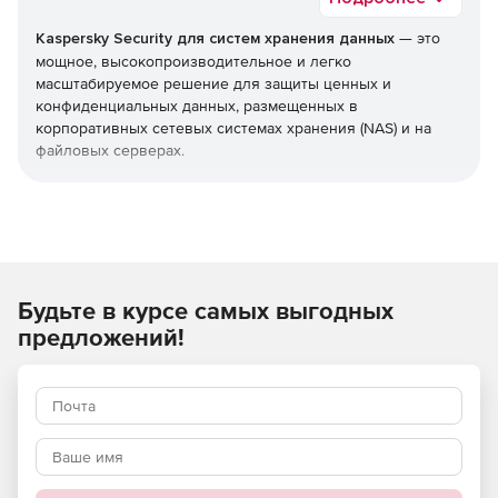
Kaspersky Security для систем хранения данных
— это
мощное, высокопроизводительное и легко
масштабируемое решение для защиты ценных и
конфиденциальных данных, размещенных в
корпоративных сетевых системах хранения (NAS) и на
файловых серверах.
Тесная интеграция с защищаемыми системами позволяет
обеспечить гибкость, масштабируемость и высокую
эффективность решения, без снижения
производительности систем хранения и скорости работы
пользователей.
Будьте в курсе самых выгодных
Используйте Kaspersky Security для систем хранения
предложений!
данных и получите максимальный уровень защиты от
нежелательных кибератак!