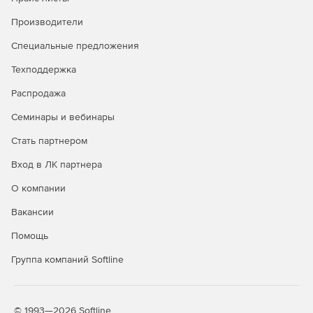
внедрения
Производители
Решения Kaspersky разрабатываются с учетом
совместимости с различными системами хранения
Специальные предложения
данных, что облегчает их внедрение в существующую
Техподдержка
инфраструктуру бизнеса.
Распродажа
Обновления и поддержка
Семинары и вебинары
Регулярные обновления и техническая поддержка со
Стать партнером
стороны Kaspersky помогают бизнесу быть на шаг
впереди в отношении новых угроз и обеспечивать
Вход в ЛК партнера
надежную защиту с течением времени.
О компании
Соблюдение нормативов и
Вакансии
стандартов
Помощь
Использование решений Kaspersky помогает бизнесу
соблюдать требования законодательства и стандартов
Группа компаний Softline
безопасности, что особенно важно в регулируемых
отраслях.
© 1993—2026 Softline