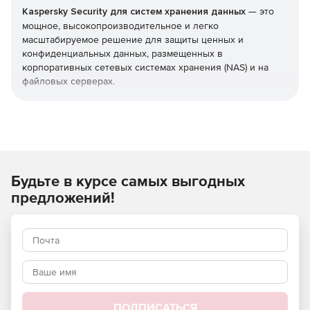
Kaspersky Security для систем хранения данных
— это
мощное, высокопроизводительное и легко
масштабируемое решение для защиты ценных и
конфиденциальных данных, размещенных в
корпоративных сетевых системах хранения (NAS) и на
файловых серверах.
Тесная интеграция с защищаемыми системами позволяет
обеспечить гибкость, масштабируемость и высокую
эффективность решения, без снижения
производительности систем хранения и скорости работы
пользователей.
Будьте в курсе самых выгодных
Используйте Kaspersky Security для систем хранения
предложений!
данных и получите максимальный уровень защиты от
нежелательных кибератак!
ПОДПИСАТЬСЯ