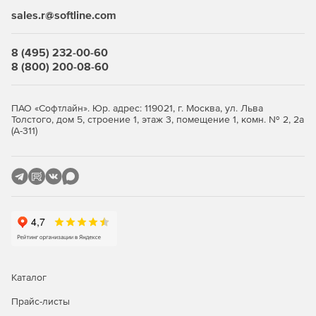
только авторизованным пользователям. Это помогает
sales.r@softline.com
предотвращать несанкционированный доступ к
конфиденциальной информации.
8 (495) 232-00-60
Шифрование данных
8 (800) 200-08-60
Kaspersky предлагает средства шифрования данных, что
обеспечивает дополнительный уровень защиты в случае
ПАО «Софтлайн». Юр. адрес: 119021, г. Москва, ул. Льва
утечки или несанкционированного доступа. Шифрование
Толстого, дом 5, строение 1, этаж 3, помещение 1, комн. № 2, 2а
(А-311)
помогает сохранить конфиденциальность информации,
хранящейся на серверах.
Мониторинг и аналитика
Системы безопасности Kaspersky обеспечивают
мониторинг событий и предоставляют аналитику,
позволяющую выявлять потенциальные угрозы. Это
позволяет оперативно реагировать на инциденты
безопасности и предотвращать их.
Каталог
Совместимость и легкость
Прайс-листы
внедрения