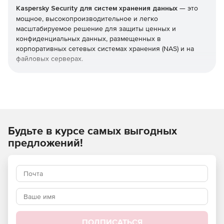
Kaspersky Security для систем хранения данных
— это
мощное, высокопроизводительное и легко
масштабируемое решение для защиты ценных и
конфиденциальных данных, размещенных в
корпоративных сетевых системах хранения (NAS) и на
файловых серверах.
Тесная интеграция с защищаемыми системами позволяет
обеспечить гибкость, масштабируемость и высокую
эффективность решения, без снижения
производительности систем хранения и скорости работы
пользователей.
Будьте в курсе самых выгодных
Используйте Kaspersky Security для систем хранения
предложений!
данных и получите максимальный уровень защиты от
нежелательных кибератак!
ПОДПИСАТЬСЯ