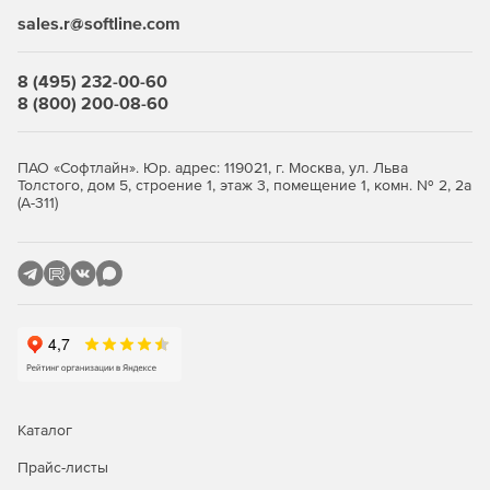
только авторизованным пользователям. Это помогает
sales.r@softline.com
предотвращать несанкционированный доступ к
конфиденциальной информации.
8 (495) 232-00-60
Шифрование данных
8 (800) 200-08-60
Kaspersky предлагает средства шифрования данных, что
обеспечивает дополнительный уровень защиты в случае
ПАО «Софтлайн». Юр. адрес: 119021, г. Москва, ул. Льва
утечки или несанкционированного доступа. Шифрование
Толстого, дом 5, строение 1, этаж 3, помещение 1, комн. № 2, 2а
(А-311)
помогает сохранить конфиденциальность информации,
хранящейся на серверах.
Мониторинг и аналитика
Системы безопасности Kaspersky обеспечивают
мониторинг событий и предоставляют аналитику,
позволяющую выявлять потенциальные угрозы. Это
позволяет оперативно реагировать на инциденты
безопасности и предотвращать их.
Каталог
Совместимость и легкость
Прайс-листы
внедрения