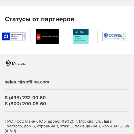
Защита от вредоносных программ
и вирусов
Статусы от партнеров
Kaspersky Security обеспечивает защиту от различных
видов вредоносных программ и вирусов, которые могут
угрожать безопасности данных. Это важно для
предотвращения потери или повреждения важной
информации.
Москва
Контроль доступа
Решения Kaspersky предоставляют механизмы контроля
sales.r@softline.com
доступа, позволяющие ограничивать доступ к данным
только авторизованным пользователям. Это помогает
предотвращать несанкционированный доступ к
8 (495) 232-00-60
конфиденциальной информации.
8 (800) 200-08-60
Шифрование данных
ПАО «Софтлайн». Юр. адрес: 119021, г. Москва, ул. Льва
Kaspersky предлагает средства шифрования данных, что
Толстого, дом 5, строение 1, этаж 3, помещение 1, комн. № 2, 2а
обеспечивает дополнительный уровень защиты в случае
(А-311)