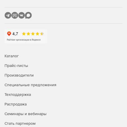
утечки или несанкционированного доступа. Шифрование
помогает сохранить конфиденциальность информации,
хранящейся на серверах.
Мониторинг и аналитика
Системы безопасности Kaspersky обеспечивают
мониторинг событий и предоставляют аналитику,
позволяющую выявлять потенциальные угрозы. Это
позволяет оперативно реагировать на инциденты
Каталог
безопасности и предотвращать их.
Прайс-листы
Совместимость и легкость
Производители
внедрения
Специальные предложения
Решения Kaspersky разрабатываются с учетом
Техподдержка
совместимости с различными системами хранения
данных, что облегчает их внедрение в существующую
Распродажа
инфраструктуру бизнеса.
Семинары и вебинары
Обновления и поддержка
Стать партнером