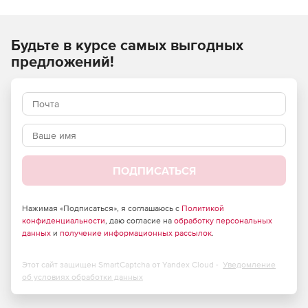
обеспечить гибкость, масштабируемость и высокую
эффективность решения, без снижения
производительности систем хранения и скорости работы
Будьте в курсе самых выгодных
пользователей.
предложений!
Используйте Kaspersky Security для систем хранения
данных и получите максимальный уровень защиты от
нежелательных кибератак!
ПОДПИСАТЬСЯ
Нажимая «Подписаться», я соглашаюсь с
Политикой
конфиденциальности
, даю согласие на
обработку персональных
данных
и
получение информационных рассылок
.
Этот сайт защищен SmartCaptcha от Yandex Cloud -
Уведомление
об условиях обработки данных
Преимущества для бизнеса: