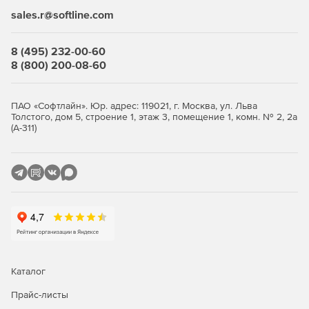
только авторизованным пользователям. Это помогает
sales.r@softline.com
предотвращать несанкционированный доступ к
конфиденциальной информации.
8 (495) 232-00-60
Шифрование данных
8 (800) 200-08-60
Kaspersky предлагает средства шифрования данных, что
обеспечивает дополнительный уровень защиты в случае
ПАО «Софтлайн». Юр. адрес: 119021, г. Москва, ул. Льва
утечки или несанкционированного доступа. Шифрование
Толстого, дом 5, строение 1, этаж 3, помещение 1, комн. № 2, 2а
(А-311)
помогает сохранить конфиденциальность информации,
хранящейся на серверах.
Мониторинг и аналитика
Системы безопасности Kaspersky обеспечивают
мониторинг событий и предоставляют аналитику,
позволяющую выявлять потенциальные угрозы. Это
позволяет оперативно реагировать на инциденты
безопасности и предотвращать их.
Каталог
Совместимость и легкость
Прайс-листы
внедрения