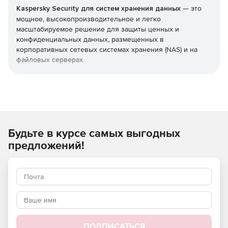
Kaspersky Security для систем хранения данных
— это
мощное, высокопроизводительное и легко
масштабируемое решение для защиты ценных и
конфиденциальных данных, размещенных в
корпоративных сетевых системах хранения (NAS) и на
файловых серверах.
Тесная интеграция с защищаемыми системами позволяет
обеспечить гибкость, масштабируемость и высокую
эффективность решения, без снижения
производительности систем хранения и скорости работы
пользователей.
Будьте в курсе самых выгодных
Используйте Kaspersky Security для систем хранения
предложений!
данных и получите максимальный уровень защиты от
нежелательных кибератак!
ПОДПИСАТЬСЯ