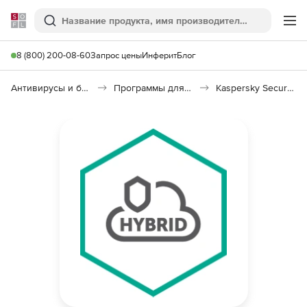
Softline
Поиск
Ме
8 (800) 200-08-60
Запрос цены
Инферит
Блог
Антивирусы и безопасность
Программы для защиты информации
Kaspersky Security для виртуальных и облачных сред