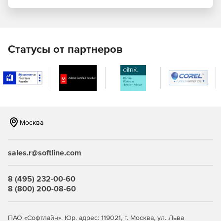
Централизованное управление защитой виртуальных
сред. Kaspersky Security для виртуальных и облачных
сред – это виртуальный компонент, который
подключается VMware vShield Endpoint для
Статусы от партнеров
предоставления функции антивирусного
сканирования. Единый механизм защиты от вирусов и
база данных доступны для каждого физического
хоста.
Единая консоль администрирования. Управление
безопасностью виртуальных машин, физического
Москва
оборудования и мобильных устройств.
Виртуализация. Kaspersky Security для виртуальных и
sales.r@softline.com
облачных сред не использует агентские компоненты,
не влияя тем самым на процессы виртуализации и
производительность ресурсов, а также исключая риск
8 (495) 232-00-60
возникновения пробелов в безопасности.
8 (800) 200-08-60
Антивирус. Технология защиты от вредоносного кода,
обладающая многочисленными наградами, а также
ПАО «Софтлайн». Юр. адрес: 119021, г. Москва, ул. Льва