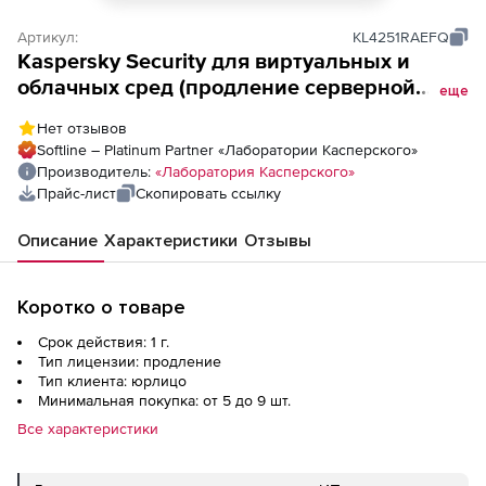
Артикул:
KL4251RAEFQ
Kaspersky Security для виртуальных и
облачных сред (продление серверной
еще
лицензии для академических
Нет отзывов
учреждений), Версия на 1 год. Количество
Softline – Platinum Partner «Лаборатории Касперского»
виртуальных серверов
Производитель:
«Лаборатория Касперского»
Прайс-лист
Скопировать ссылку
Описание
Характеристики
Отзывы
Коротко о товаре
Срок действия: 1 г.
Тип лицензии: продление
Тип клиента: юрлицо
Минимальная покупка: от 5 до 9 шт.
Все характеристики