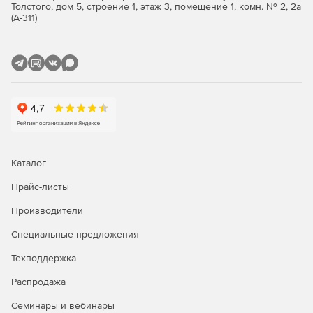
регулярные обновления баз помогают блокировать
Толстого, дом 5, строение 1, этаж 3, помещение 1, комн. № 2, 2а
существующие и новые угрозы. Модуль
(А-311)
эвристического анализа эффективно борется с
полиморфными вирусами.
Внедрение и управление:
Быстрое развертывание. Безопасность
предоставляется через виртуальный компонент,
подключаемый ко всем виртуальным машинам и
физическим серверам.
Каталог
Гибкие профили безопасности. Настройки защиты
могут легко применяться к разным группам
Прайс-листы
виртуальных машин.
Производители
Отчетность. Подробные отчеты обеспечивают
Специальные предложения
высокую видимость событий и выполненных заданий
для физических и виртуальных машин.
Техподдержка
Распродажа
Интеграция:
Семинары и вебинары