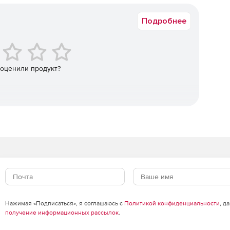
 который подключается VMware vShield Endpoint для
ирования. Единый механизм защиты от вирусов и база
Подробнее
оста.
ение безопасностью виртуальных машин, физического
 оценили продукт?
уальных и облачных сред не использует агентские
ы виртуализации и производительность ресурсов, а
в в безопасности.
ого кода, обладающая многочисленными наградами, а
 блокировать существующие и новые угрозы. Модуль
я с полиморфными вирусами.
ставляется через виртуальный компонент,
м и физическим серверам.
Нажимая «Подписаться», я соглашаюсь с
Политикой конфиденциальности
, д
получение информационных рассылок
.
щиты могут легко применяться к разным группам