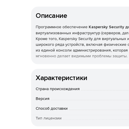
Описание
Программное обеспечение
Kaspersky Security 
виртуализованных инфраструктур (серверов, дат
Кроме того, Kaspersky Security для виртуальны
широкого ряда устройств, включая физические 
из единой консоли администрирования, которая
мгновенно делает видимыми проблемы защиты.
Являясь безагенстким решением, Kaspersky Secu
достигать более высокой производительности и 
Характеристики
традиционными системами безопасности на базе
информации в гетерогенных и гибридных IT-сре
Страна происхождения
интерфейсов и инструментов контроля. Kaspersky
предлагает централизованные средства менеджм
Версия
развертывания и могут решать широкий спектр з
Способ доставки
Особенности Kaspersky Security для виртуальн
Тип лицензии
Централизованное управление защитой виртуа
Срок действия