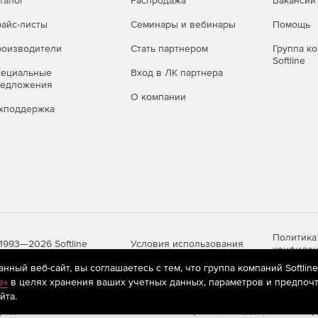
талог
Распродажа
Вакансии
айс-листы
Семинары и вебинары
Помощь
оизводители
Стать партнером
Группа к
Softline
пециальные
Вход в ЛК партнера
редложения
О компании
хподдержка
Политика
Условия использования
1993—2026 Softline
конфиден
ный веб-сайт, вы соглашаетесь с тем, что группа компаний Softlin
e»
в целях хранения ваших учетных данных, параметров и предпочт
йта.
яются
рекомендательные технологии
(информационные технологии п
предпочтениям пользователей сети «Интернет», находящихся на те