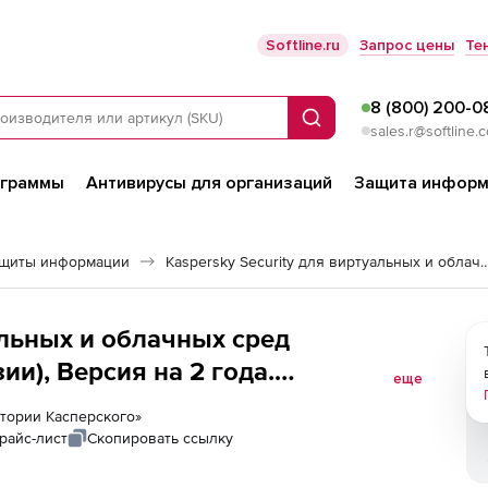
Softline.ru
Запрос цены
Те
8 (800) 200-0
Поиск
sales.r@softline.
ограммы
Антивирусы для организаций
Защита информ
ащиты информации
Kaspersky Security для виртуальных 
чных сред
и), Версия на 2 года.
еще
веров
ратории Касперского»
райс-лист
Скопировать ссылку