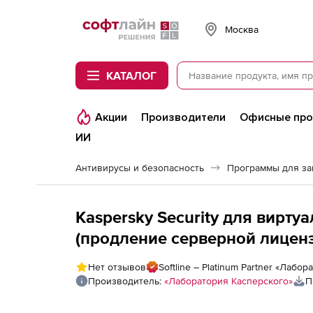
Softline
Москва
КАТАЛОГ
Акции
Производители
Офисные пр
ИИ
Антивирусы и безопасность
Программы для з
Kaspersky Security для виртуальных и обла
(продление серверной лицензи
Количество виртуальных сер
Нет отзывов
Softline – Platinum Partner «Лабо
Производитель:
«Лаборатория Касперского»
П