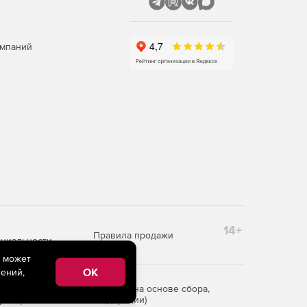
омпаний
14+
Правила продажи
циальности
e может
OK
ений,
редоставления информации на основе сбора,
рритории Российской Федерации)