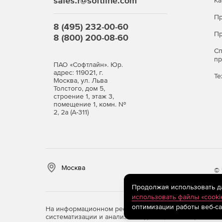
sales.r@softline.com
Ка
Пр
8 (495) 232-00-60
Пр
8 (800) 200-08-60
С
п
ПАО «Софтлайн». Юр.
адрес: 119021, г.
Те
Москва, ул. Льва
Толстого, дом 5,
строение 1, этаж 3,
помещение 1, комн. №
2, 2а (А-311)
Москва
© 
Продолжая использовать дан
использовать файлы «cooki
оптимизации работы веб-са
На информационном ресурсе store.softline.ru примен
систематизации и анализа сведений, относящихся к 