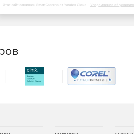
Этот сайт защищен SmartCaptcha от Yandex Cloud -
Уведомление об условия
т высокую видимость событий и выполненных заданий
еров
ащита при перемещении рабочей нагрузки с одного
хоста лицензий защита автоматически следует за
яются.
ации о виртуальных машинах с vCenter, включая список
гурировании новой виртуальной машины защита