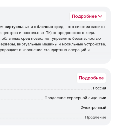
Подробнее
для виртуальных и облачных сред
– это система защиты
а-центров и настольных ПК) от вредоносного кода.
х и облачных сред позволяет управлять безопасностью
серверы, виртуальные машины и мобильные устройства,
 упрощает выполнение стандартных операций и
rity для виртуальных и облачных сред помогает
консолидации, чем это возможно при работе с
Подробнее
 агентов. Управление антивирусной защитой
дах зачастую требует использования множества
Россия
 Security для виртуальных и облачных сред, напротив,
ента безопасности, которые отличаются простотой
Продление серверной лицензии
адач в виртуальных и физических средах.
Электронный
ых и облачных сред:
Продление
льных сред. Kaspersky Security для виртуальных и
24 мес.